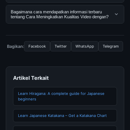
pengguna mendapatkan informasi lengkap dan
terpercaya. Anda dapat menggunakannya dengan
Ya, Cara Meningkatkan Kualitas Video dengan dapat
Bagaimana cara mendapatkan informasi terbaru
mengunjungi situs resmi dan mengikuti panduan yang
diakses secara gratis oleh semua pengguna. Tidak ada
tentang Cara Meningkatkan Kualitas Video dengan?
tersedia.
biaya tersembunyi atau langganan yang diperlukan
untuk menggunakan layanan dasar yang disediakan.
Untuk mendapatkan informasi terbaru tentang Cara
Meningkatkan Kualitas Video dengan, Anda bisa
mengunjungi halaman resmi kami secara berkala. Kami
Bagikan:
Facebook
Twitter
WhatsApp
Telegram
selalu memperbarui konten dengan informasi terkini dan
terpercaya.
Artikel Terkait
Learn Hiragana: A complete guide for Japanese
beginners
Learn Japanese Katakana – Get a Katakana Chart