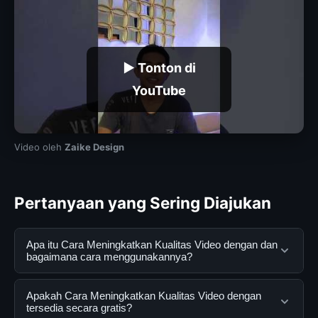
▶ Tonton di
YouTube
Video oleh
Zaike Design
Pertanyaan yang Sering Diajukan
Apa itu Cara Meningkatkan Kualitas Video dengan dan
bagaimana cara menggunakannya?
Cara Meningkatkan Kualitas Video dengan adalah
Apakah Cara Meningkatkan Kualitas Video dengan
layanan digital yang dirancang untuk membantu
tersedia secara gratis?