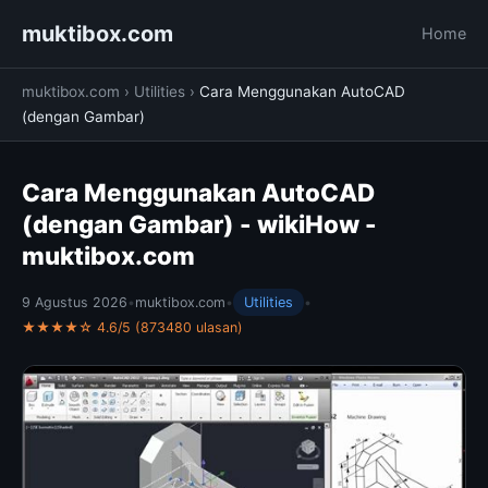
muktibox.com
Home
muktibox.com
›
Utilities
›
Cara Menggunakan AutoCAD
(dengan Gambar)
Cara Menggunakan AutoCAD
(dengan Gambar) - wikiHow -
muktibox.com
9 Agustus 2026
•
muktibox.com
•
Utilities
•
★★★★☆ 4.6/5 (873480 ulasan)