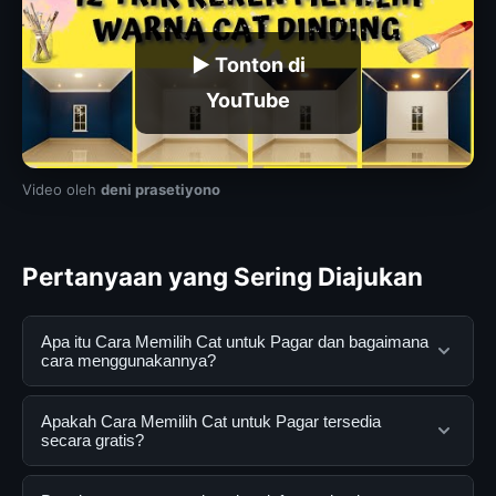
▶ Tonton di
YouTube
Video oleh
deni prasetiyono
Pertanyaan yang Sering Diajukan
Apa itu Cara Memilih Cat untuk Pagar dan bagaimana
cara menggunakannya?
Cara Memilih Cat untuk Pagar adalah layanan digital
Apakah Cara Memilih Cat untuk Pagar tersedia
yang dirancang untuk membantu pengguna
secara gratis?
mendapatkan informasi lengkap dan terpercaya. Anda
dapat menggunakannya dengan mengunjungi situs
Ya, Cara Memilih Cat untuk Pagar dapat diakses secara