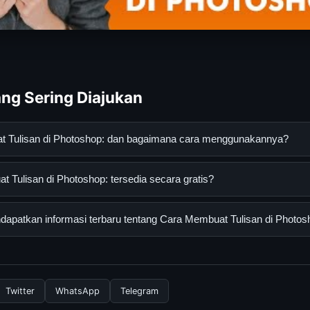
ng Sering Diajukan
t Tulisan di Photoshop: dan bagaimana cara menggunakannya?
n di Photoshop: adalah layanan digital yang dirancang untuk me
Tulisan di Photoshop: tersedia secara gratis?
asi lengkap dan terpercaya. Anda dapat menggunakannya dengan 
 panduan yang tersedia.
lisan di Photoshop: dapat diakses secara gratis oleh semua peng
apatkan informasi terbaru tentang Cara Membuat Tulisan di Photos
tau langganan yang diperlukan untuk menggunakan layanan dasar y
nformasi terbaru tentang Cara Membuat Tulisan di Photoshop:, A
secara berkala. Kami selalu memperbarui konten dengan informasi t
Twitter
WhatsApp
Telegram