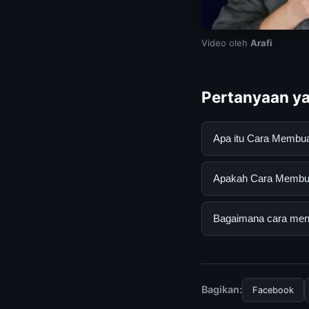
Video oleh
Arafi
Pertanyaan ya
Apa itu Cara Membua
Cara Membuat Tulisa
Apakah Cara Membuat 
mendapatkan inform
resmi dan mengikuti
Ya, Cara Membuat Tu
Bagaimana cara mend
biaya tersembunyi a
Untuk mendapatkan i
halaman resmi kami 
terpercaya.
Bagikan:
Facebook