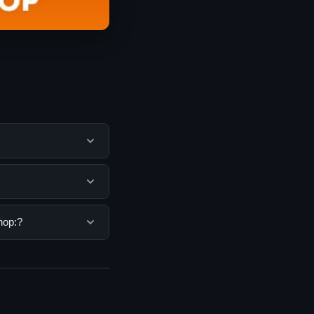
mbantu pengguna
mengunjungi situs
guna. Tidak ada
hop:?
ang disediakan.
nda bisa mengunjungi
erkini dan