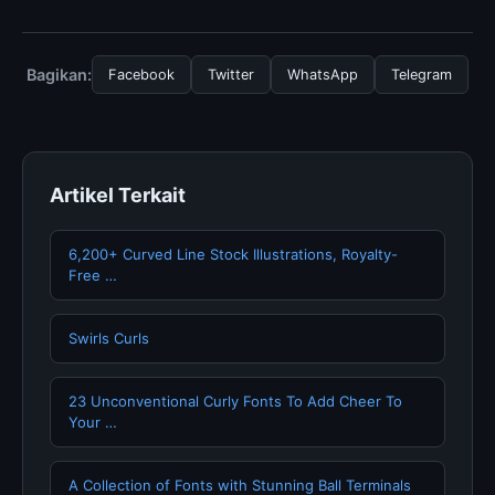
menggunakan layanan dasar yang disediakan.
Untuk mendapatkan informasi terbaru tentang Cara
Membuat Patung dari Kayu, Anda bisa mengunjungi
halaman resmi kami secara berkala. Kami selalu
Bagikan:
Facebook
Twitter
WhatsApp
Telegram
memperbarui konten dengan informasi terkini dan
terpercaya.
Artikel Terkait
6,200+ Curved Line Stock Illustrations, Royalty-
Free …
Swirls Curls
23 Unconventional Curly Fonts To Add Cheer To
Your …
A Collection of Fonts with Stunning Ball Terminals