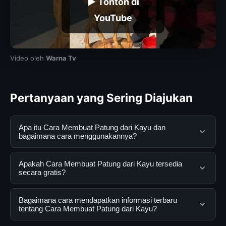
▶ Tonton di
YouTube
Video oleh
Warna Tv
Pertanyaan yang Sering Diajukan
Apa itu Cara Membuat Patung dari Kayu dan
bagaimana cara menggunakannya?
Cara Membuat Patung dari Kayu adalah layanan digital
Apakah Cara Membuat Patung dari Kayu tersedia
yang dirancang untuk membantu pengguna
secara gratis?
mendapatkan informasi lengkap dan terpercaya. Anda
dapat menggunakannya dengan mengunjungi situs
Ya, Cara Membuat Patung dari Kayu dapat diakses
Bagaimana cara mendapatkan informasi terbaru
resmi dan mengikuti panduan yang tersedia.
secara gratis oleh semua pengguna. Tidak ada biaya
tentang Cara Membuat Patung dari Kayu?
tersembunyi atau langganan yang diperlukan untuk