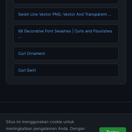
Swish Line Vector PNG, Vector And Transparent …
68 Decorative Font Swashes | Curls and Flourishes
…
Curl Ornament
Curl Swirl
Tentang Kami
Hubungi Kami
Kebijakan Privasi
Situs ini menggunakan cookie untuk
Syarat & Ketentuan
Disclaimer
meningkatkan pengalaman Anda. Dengan