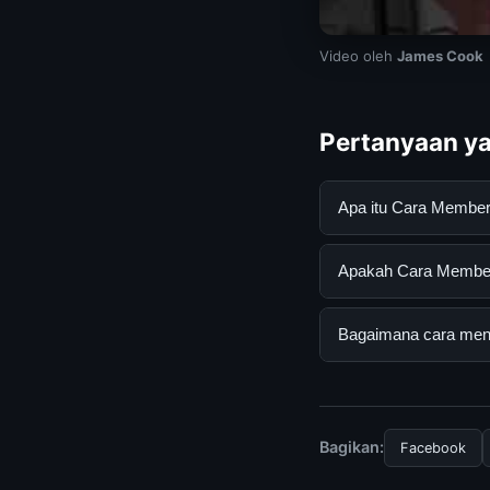
Video oleh
James Cook
Pertanyaan ya
Apa itu Cara Membe
Cara Membersihkan R
Apakah Cara Members
mendapatkan inform
resmi dan mengikuti
Ya, Cara Membersihk
Bagaimana cara mend
biaya tersembunyi a
Untuk mendapatkan i
mengunjungi halaman
dan terpercaya.
Bagikan:
Facebook