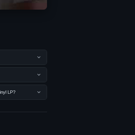
embantu pengguna
mengunjungi situs
gguna. Tidak ada
inyl LP?
ang disediakan.
Anda bisa
n informasi terkini