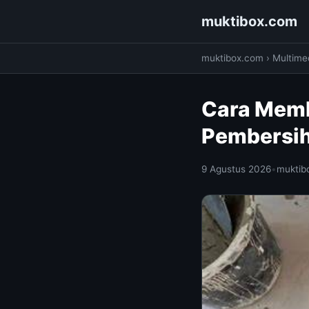
muktibox.com
muktibox.com
›
Multime
Cara Memb
Pembersih
9 Agustus 2026
•
muktib