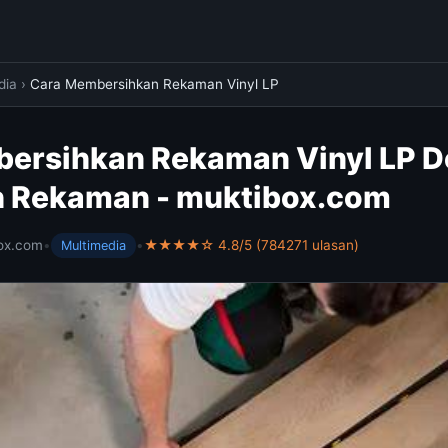
dia
›
Cara Membersihkan Rekaman Vinyl LP
ersihkan Rekaman Vinyl LP 
 Rekaman - muktibox.com
ox.com
•
•
★★★★☆ 4.8/5 (784271 ulasan)
Multimedia