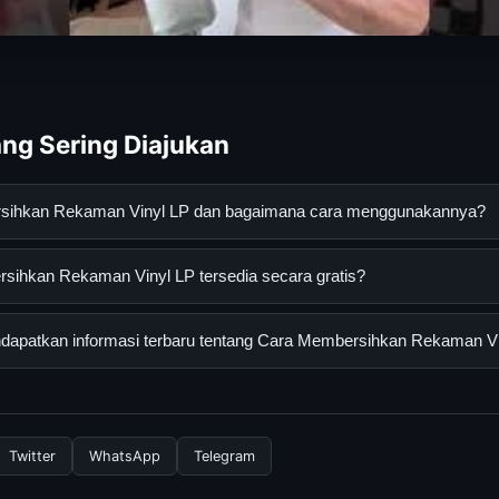
ng Sering Diajukan
rsihkan Rekaman Vinyl LP dan bagaimana cara menggunakannya?
ekaman Vinyl LP adalah layanan digital yang dirancang untuk m
ihkan Rekaman Vinyl LP tersedia secara gratis?
asi lengkap dan terpercaya. Anda dapat menggunakannya dengan 
 panduan yang tersedia.
an Rekaman Vinyl LP dapat diakses secara gratis oleh semua pen
apatkan informasi terbaru tentang Cara Membersihkan Rekaman V
tau langganan yang diperlukan untuk menggunakan layanan dasar y
nformasi terbaru tentang Cara Membersihkan Rekaman Vinyl LP, 
 resmi kami secara berkala. Kami selalu memperbarui konten denga
Twitter
WhatsApp
Telegram