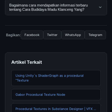
dapat menggunakannya dengan mengunjungi situs
Ya, Cara Budidaya Madu Klanceng Yang dapat diakses
Bagaimana cara mendapatkan informasi terbaru
resmi dan mengikuti panduan yang tersedia.
secara gratis oleh semua pengguna. Tidak ada biaya
tentang Cara Budidaya Madu Klanceng Yang?
tersembunyi atau langganan yang diperlukan untuk
menggunakan layanan dasar yang disediakan.
Untuk mendapatkan informasi terbaru tentang Cara
Budidaya Madu Klanceng Yang, Anda bisa mengunjungi
halaman resmi kami secara berkala. Kami selalu
Bagikan:
Facebook
Twitter
WhatsApp
Telegram
memperbarui konten dengan informasi terkini dan
terpercaya.
Artikel Terkait
Using Unity`s ShaderGraph as a procedural
“Texture
Gabor Procedural Texture Node
Procedural Textures in Substance Designer | VFX …