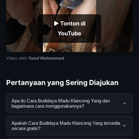
▶ Tonton di
YouTube
Video oleh
Yusuf Muhammad
Pertanyaan yang Sering Diajukan
Apa itu Cara Budidaya Madu Klanceng Yang dan
bagaimana cara menggunakannya?
Cara Budidaya Madu Klanceng Yang adalah layanan
Apakah Cara Budidaya Madu Klanceng Yang tersedia
digital yang dirancang untuk membantu pengguna
secara gratis?
mendapatkan informasi lengkap dan terpercaya. Anda