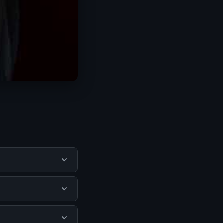
ngguna mendapatkan
itus resmi dan
 ada biaya