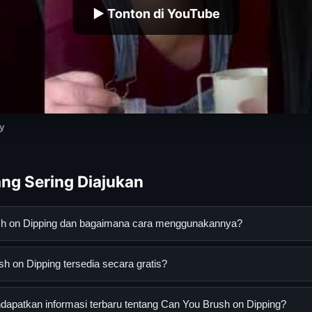
▶ Tonton di YouTube
ly
ng Sering Diajukan
sh on Dipping dan bagaimana cara menggunakannya?
pping adalah layanan digital yang dirancang untuk membantu pe
 on Dipping tersedia secara gratis?
an terpercaya. Anda dapat menggunakannya dengan mengunjungi s
ang tersedia.
n Dipping dapat diakses secara gratis oleh semua pengguna. Tidak
apatkan informasi terbaru tentang Can You Brush on Dipping?