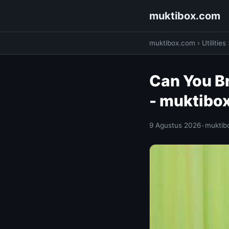
muktibox.com
muktibox.com
›
Utilities
Can You Br
- muktibo
9 Agustus 2026
•
muktib