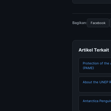
tersembunyi atau la
Untuk mendapatkan i
resmi kami secara be
Bagikan:
Facebook
Artikel Terkait
Protection of the
(PAME)
About the UNEP R
Antarctica Pengu