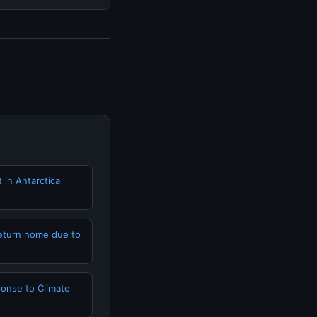
isediakan.
engunjungi halaman
n terpercaya.
 in Antarctica
return home due to
ponse to Climate