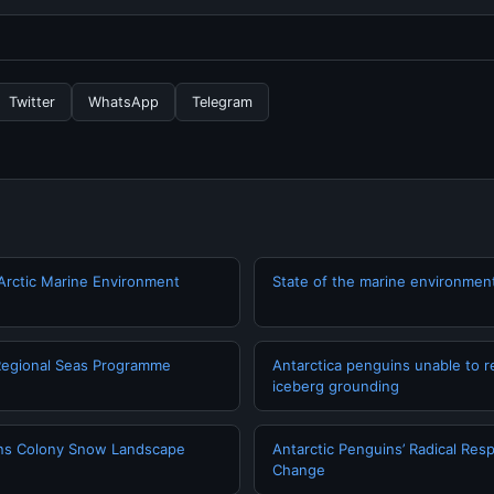
ngganan yang diperlukan untuk menggunakan layanan dasar yang d
nformasi terbaru tentang Can You Brush on Dipping, Anda bisa m
rkala. Kami selalu memperbarui konten dengan informasi terkini da
Twitter
WhatsApp
Telegram
 Arctic Marine Environment
State of the marine environment
egional Seas Programme
Antarctica penguins unable to 
iceberg grounding
ins Colony Snow Landscape
Antarctic Penguins’ Radical Res
Change