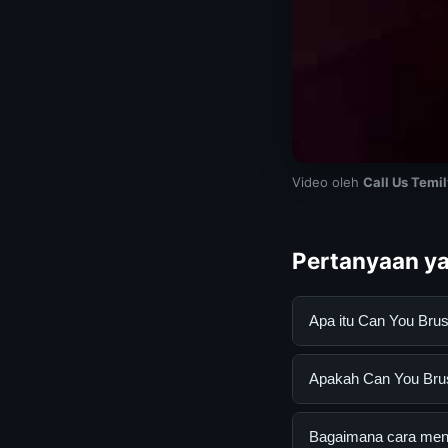
Video oleh
Call Us Temi
Pertanyaan ya
Apa itu Can You Bru
Can You Brush on Di
Apakah Can You Brush
informasi lengkap d
mengikuti panduan y
Ya, Can You Brush o
Bagaimana cara mend