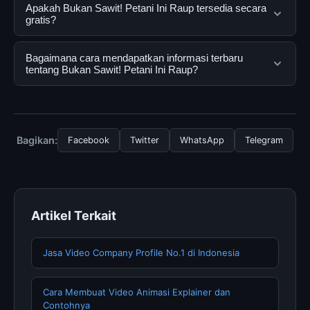
Bukan Sawit! Petani Ini Raup adalah layanan digital yang
Apakah Bukan Sawit! Petani Ini Raup tersedia secara
dirancang untuk membantu pengguna mendapatkan
gratis?
informasi lengkap dan terpercaya. Anda dapat
menggunakannya dengan mengunjungi situs resmi dan
Ya, Bukan Sawit! Petani Ini Raup dapat diakses secara
Bagaimana cara mendapatkan informasi terbaru
mengikuti panduan yang tersedia.
gratis oleh semua pengguna. Tidak ada biaya
tentang Bukan Sawit! Petani Ini Raup?
tersembunyi atau langganan yang diperlukan untuk
menggunakan layanan dasar yang disediakan.
Untuk mendapatkan informasi terbaru tentang Bukan
Sawit! Petani Ini Raup, Anda bisa mengunjungi halaman
resmi kami secara berkala. Kami selalu memperbarui
Bagikan:
Facebook
Twitter
WhatsApp
Telegram
konten dengan informasi terkini dan terpercaya.
Artikel Terkait
Jasa Video Company Profile No.1 di Indonesia
Cara Membuat Video Animasi Explainer dan
Contohnya