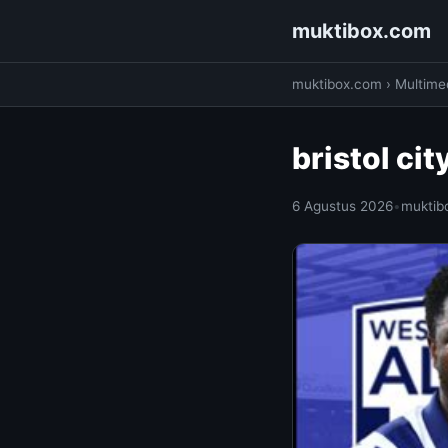
muktibox.com
muktibox.com
›
Multime
bristol ci
6 Agustus 2026
•
muktib