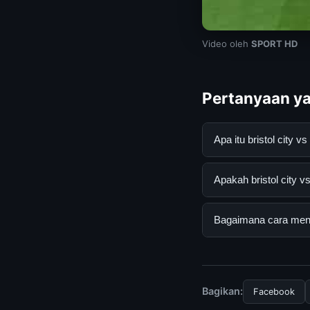
Video oleh
SPORT HD
Pertanyaan ya
Apa itu bristol cit
bristol city vs wes
Apakah bristol city v
informasi lengkap d
mengikuti panduan y
Ya, bristol city vs 
Bagaimana cara menda
tersembunyi atau la
Untuk mendapatkan i
resmi kami secara be
Bagikan:
Facebook