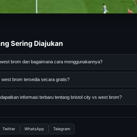
ng Sering Diajukan
y vs west brom dan bagaimana cara menggunakannya?
t brom adalah layanan digital yang dirancang untuk membantu pen
s west brom tersedia secara gratis?
an terpercaya. Anda dapat menggunakannya dengan mengunjungi s
ang tersedia.
west brom dapat diakses secara gratis oleh semua pengguna. Tidak 
patkan informasi terbaru tentang bristol city vs west brom?
ngganan yang diperlukan untuk menggunakan layanan dasar yang d
nformasi terbaru tentang bristol city vs west brom, Anda bisa me
rkala. Kami selalu memperbarui konten dengan informasi terkini da
Twitter
WhatsApp
Telegram