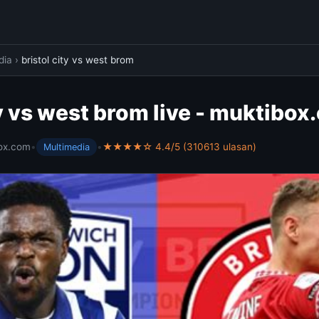
dia
›
bristol city vs west brom
ty vs west brom live - muktibo
ox.com
•
•
★★★★☆ 4.4/5 (310613 ulasan)
Multimedia