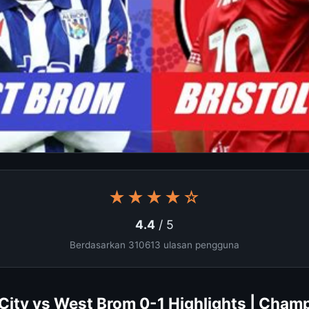
★★★★☆
4.4
/ 5
Berdasarkan 310613 ulasan pengguna
 City vs West Brom 0-1 Highlights | Cham