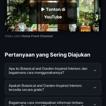
▶ Tonton di
YouTube
Video oleh
Home Front Channel
Pertanyaan yang Sering Diajukan
Apa itu Botanical and Garden-Inspired Interiors dan
bagaimana cara menggunakannya?
Botanical and Garden-Inspired Interiors adalah layanan
Apakah Botanical and Garden-Inspired Interiors
digital yang dirancang untuk membantu pengguna
tersedia secara gratis?
mendapatkan informasi lengkap dan terpercaya. Anda
dapat menggunakannya dengan mengunjungi situs
Ya, Botanical and Garden-Inspired Interiors dapat
Bagaimana cara mendapatkan informasi terbaru