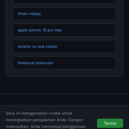
iliman ndiaye
apple iphone 18 pro max
levante vs real oviedo
immanuel ebenezer
Tentang Kami
Hubungi Kami
Kebijakan Privasi
Situs ini menggunakan cookie untuk
Syarat & Ketentuan
Disclaimer
meningkatkan pengalaman Anda. Dengan
Terima
melanjutkan, Anda menyetujui penggunaan
© 2026 muktibox.com. All rights reserved.