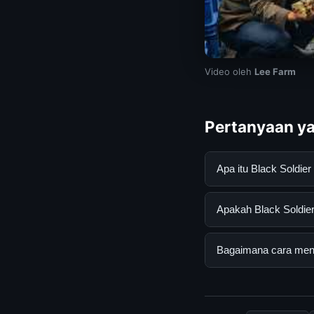
Video oleh
Lee Farm
Pertanyaan ya
Apa itu Black Soldi
Black Soldier Fly L
Apakah Black Soldier
mendapatkan inform
resmi dan mengikuti
Ya, Black Soldier Fl
Bagaimana cara menda
tersembunyi atau la
Untuk mendapatkan i
halaman resmi kami 