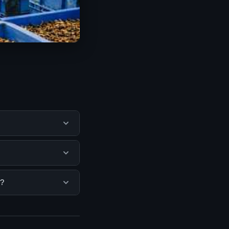
tu pengguna
mengunjungi situs
. Tidak ada biaya
g?
isediakan.
bisa mengunjungi
erkini dan