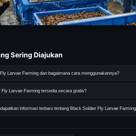
ng Sering Diajukan
er Fly Larvae Farming dan bagaimana cara menggunakannya?
arvae Farming adalah layanan digital yang dirancang untuk memban
 Fly Larvae Farming tersedia secara gratis?
asi lengkap dan terpercaya. Anda dapat menggunakannya dengan 
 panduan yang tersedia.
y Larvae Farming dapat diakses secara gratis oleh semua pengguna
patkan informasi terbaru tentang Black Soldier Fly Larvae Farmin
ngganan yang diperlukan untuk menggunakan layanan dasar yang d
nformasi terbaru tentang Black Soldier Fly Larvae Farming, Anda 
secara berkala. Kami selalu memperbarui konten dengan informasi t