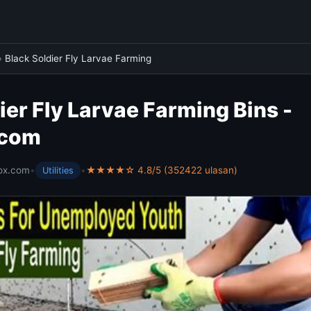
›
Black Soldier Fly Larvae Farming
ier Fly Larvae Farming Bins -
.com
ox.com
•
•
★★★★☆ 4.8/5 (352422 ulasan)
Utilities