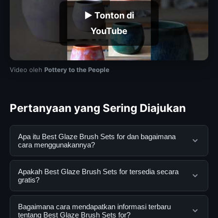
▶ Tonton di
YouTube
Video oleh
Pottery to the People
Pertanyaan yang Sering Diajukan
Apa itu Best Glaze Brush Sets for dan bagaimana
cara menggunakannya?
Best Glaze Brush Sets for adalah layanan digital yang
Apakah Best Glaze Brush Sets for tersedia secara
dirancang untuk membantu pengguna mendapatkan
gratis?
informasi lengkap dan terpercaya. Anda dapat
menggunakannya dengan mengunjungi situs resmi dan
Ya, Best Glaze Brush Sets for dapat diakses secara
Bagaimana cara mendapatkan informasi terbaru
mengikuti panduan yang tersedia.
gratis oleh semua pengguna. Tidak ada biaya
tentang Best Glaze Brush Sets for?