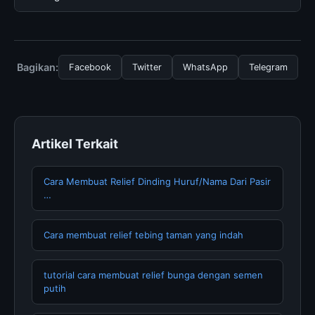
tersembunyi atau langganan yang diperlukan untuk
menggunakan layanan dasar yang disediakan.
Untuk mendapatkan informasi terbaru tentang Best
Glaze Brush Sets for, Anda bisa mengunjungi halaman
resmi kami secara berkala. Kami selalu memperbarui
Bagikan:
Facebook
Twitter
WhatsApp
Telegram
konten dengan informasi terkini dan terpercaya.
Artikel Terkait
Cara Membuat Relief Dinding Huruf/Nama Dari Pasir
…
Cara membuat relief tebing taman yang indah
tutorial cara membuat relief bunga dengan semen
putih