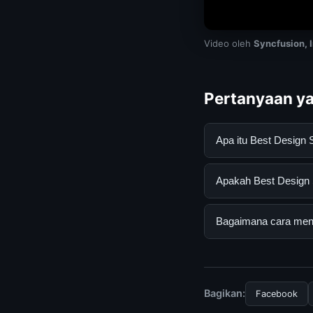
Video oleh
Syncfusion, 
Pertanyaan ya
Apa itu Best Design
Best Design Softwar
Apakah Best Design S
mendapatkan inform
resmi dan mengikuti
Ya, Best Design Sof
Bagaimana cara menda
tersembunyi atau la
Untuk mendapatkan i
halaman resmi kami 
terpercaya.
Bagikan:
Facebook