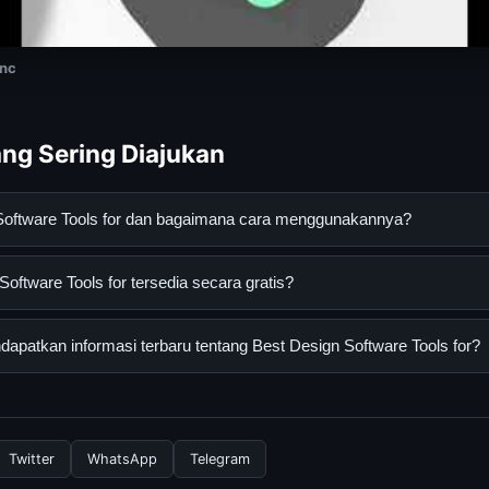
Inc
ng Sering Diajukan
 Software Tools for dan bagaimana cara menggunakannya?
e Tools for adalah layanan digital yang dirancang untuk membant
oftware Tools for tersedia secara gratis?
asi lengkap dan terpercaya. Anda dapat menggunakannya dengan 
 panduan yang tersedia.
tware Tools for dapat diakses secara gratis oleh semua pengguna. 
patkan informasi terbaru tentang Best Design Software Tools for?
ngganan yang diperlukan untuk menggunakan layanan dasar yang d
nformasi terbaru tentang Best Design Software Tools for, Anda bi
secara berkala. Kami selalu memperbarui konten dengan informasi t
Twitter
WhatsApp
Telegram