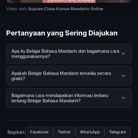
Video oleh
Xuyuan Class Kursus Mandarin Online
Pertanyaan yang Sering Diajukan
Apa itu Belajar Bahasa Mandarin dan bagaimana cara
menggunakannya?
Belajar Bahasa Mandarin adalah layanan digital yang
Apakah Belajar Bahasa Mandarin tersedia secara
dirancang untuk membantu pengguna mendapatkan
gratis?
informasi lengkap dan terpercaya. Anda dapat
menggunakannya dengan mengunjungi situs resmi dan
Ya, Belajar Bahasa Mandarin dapat diakses secara
Bagaimana cara mendapatkan informasi terbaru
mengikuti panduan yang tersedia.
gratis oleh semua pengguna. Tidak ada biaya
tentang Belajar Bahasa Mandarin?
tersembunyi atau langganan yang diperlukan untuk
menggunakan layanan dasar yang disediakan.
Untuk mendapatkan informasi terbaru tentang Belajar
Bahasa Mandarin, Anda bisa mengunjungi halaman
resmi kami secara berkala. Kami selalu memperbarui
Bagikan:
Facebook
Twitter
WhatsApp
Telegram
konten dengan informasi terkini dan terpercaya.