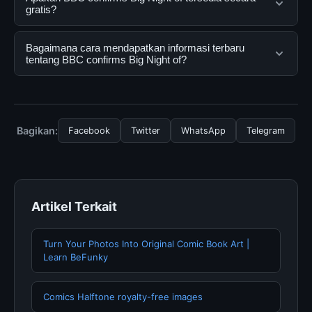
dirancang untuk membantu pengguna mendapatkan
gratis?
informasi lengkap dan terpercaya. Anda dapat
menggunakannya dengan mengunjungi situs resmi dan
Ya, BBC confirms Big Night of dapat diakses secara
Bagaimana cara mendapatkan informasi terbaru
mengikuti panduan yang tersedia.
gratis oleh semua pengguna. Tidak ada biaya
tentang BBC confirms Big Night of?
tersembunyi atau langganan yang diperlukan untuk
menggunakan layanan dasar yang disediakan.
Untuk mendapatkan informasi terbaru tentang BBC
confirms Big Night of, Anda bisa mengunjungi halaman
resmi kami secara berkala. Kami selalu memperbarui
Bagikan:
Facebook
Twitter
WhatsApp
Telegram
konten dengan informasi terkini dan terpercaya.
Artikel Terkait
Turn Your Photos Into Original Comic Book Art |
Learn BeFunky
Comics Halftone royalty-free images