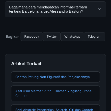
dapat menggunakannya dengan mengunjungi situs
Ya, Barcelona target Alessandro Bastoni dapat diakses
Bagaimana cara mendapatkan informasi terbaru
resmi dan mengikuti panduan yang tersedia.
secara gratis oleh semua pengguna. Tidak ada biaya
tentang Barcelona target Alessandro Bastoni?
tersembunyi atau langganan yang diperlukan untuk
menggunakan layanan dasar yang disediakan.
Untuk mendapatkan informasi terbaru tentang
Barcelona target Alessandro Bastoni, Anda bisa
mengunjungi halaman resmi kami secara berkala. Kami
Bagikan:
Facebook
Twitter
WhatsApp
Telegram
selalu memperbarui konten dengan informasi terkini dan
terpercaya.
Artikel Terkait
Contoh Patung Non Figuratif dan Penjelasannya
Asal Usul Marmer Putih – Xiamen Yingliang Stone
Co., Ltd.
Seni Abstrak: Pengertian, Sejarah, Ciri dan Contoh