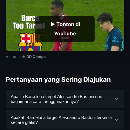
▶ Tonton di
YouTube
Video oleh
DD Comps
Pertanyaan yang Sering Diajukan
Apa itu Barcelona target Alessandro Bastoni dan
bagaimana cara menggunakannya?
Barcelona target Alessandro Bastoni adalah layanan
Apakah Barcelona target Alessandro Bastoni tersedia
digital yang dirancang untuk membantu pengguna
secara gratis?
mendapatkan informasi lengkap dan terpercaya. Anda