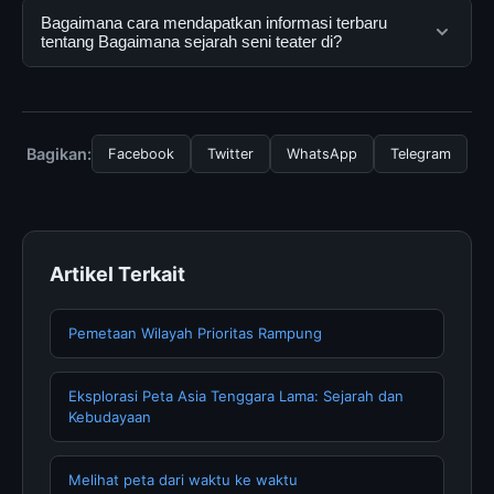
dapat menggunakannya dengan mengunjungi situs
Ya, Bagaimana sejarah seni teater di dapat diakses
Bagaimana cara mendapatkan informasi terbaru
resmi dan mengikuti panduan yang tersedia.
secara gratis oleh semua pengguna. Tidak ada biaya
tentang Bagaimana sejarah seni teater di?
tersembunyi atau langganan yang diperlukan untuk
menggunakan layanan dasar yang disediakan.
Untuk mendapatkan informasi terbaru tentang
Bagaimana sejarah seni teater di, Anda bisa
mengunjungi halaman resmi kami secara berkala. Kami
Bagikan:
Facebook
Twitter
WhatsApp
Telegram
selalu memperbarui konten dengan informasi terkini dan
terpercaya.
Artikel Terkait
Pemetaan Wilayah Prioritas Rampung
Eksplorasi Peta Asia Tenggara Lama: Sejarah dan
Kebudayaan
Melihat peta dari waktu ke waktu