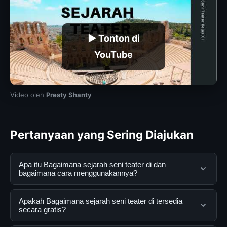
▶ Tonton di
YouTube
Video oleh
Presty Shanty
Pertanyaan yang Sering Diajukan
Apa itu Bagaimana sejarah seni teater di dan
bagaimana cara menggunakannya?
Bagaimana sejarah seni teater di adalah layanan digital
Apakah Bagaimana sejarah seni teater di tersedia
yang dirancang untuk membantu pengguna
secara gratis?
mendapatkan informasi lengkap dan terpercaya. Anda