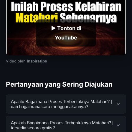
▶ Tonton di
YouTube
Video oleh
Inspiratips
Pertanyaan yang Sering Diajukan
Apa itu Bagaimana Proses Terbentuknya Matahari? |
dan bagaimana cara menggunakannya?
Bagaimana Proses Terbentuknya Matahari? | adalah
Apakah Bagaimana Proses Terbentuknya Matahari? |
layanan digital yang dirancang untuk membantu
tersedia secara gratis?