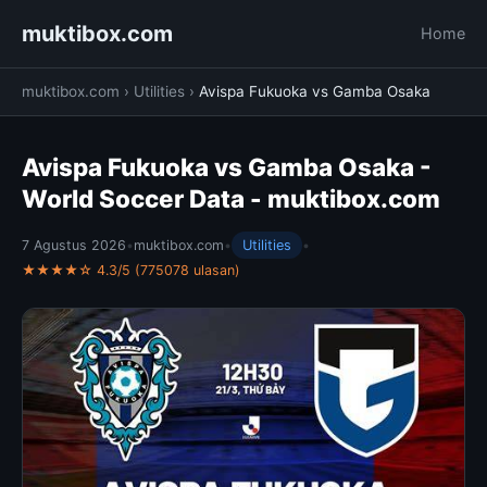
muktibox.com
Home
muktibox.com
›
Utilities
›
Avispa Fukuoka vs Gamba Osaka
Avispa Fukuoka vs Gamba Osaka -
World Soccer Data - muktibox.com
7 Agustus 2026
•
muktibox.com
•
Utilities
•
★★★★☆ 4.3/5 (775078 ulasan)