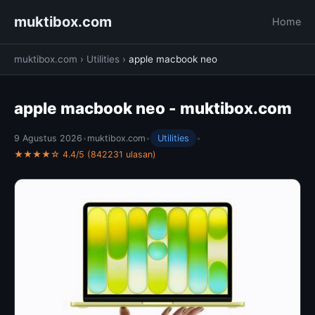
muktibox.com
Home
muktibox.com
›
Utilities
›
apple macbook neo
apple macbook neo - muktibox.com
9 Agustus 2026
•
muktibox.com
•
Utilities
•
★★★★☆ 4.4/5 (842231 ulasan)