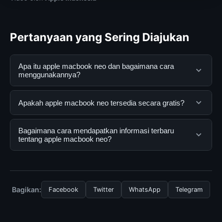
Pertanyaan yang Sering Diajukan
Apa itu apple macbook neo dan bagaimana cara
menggunakannya?
apple macbook neo adalah layanan digital yang
Apakah apple macbook neo tersedia secara gratis?
dirancang untuk membantu pengguna mendapatkan
informasi lengkap dan terpercaya. Anda dapat
Ya, apple macbook neo dapat diakses secara gratis
Bagaimana cara mendapatkan informasi terbaru
menggunakannya dengan mengunjungi situs resmi dan
oleh semua pengguna. Tidak ada biaya tersembunyi
tentang apple macbook neo?
mengikuti panduan yang tersedia.
atau langganan yang diperlukan untuk menggunakan
layanan dasar yang disediakan.
Untuk mendapatkan informasi terbaru tentang apple
macbook neo, Anda bisa mengunjungi halaman resmi
kami secara berkala. Kami selalu memperbarui konten
Bagikan:
Facebook
Twitter
WhatsApp
Telegram
dengan informasi terkini dan terpercaya.