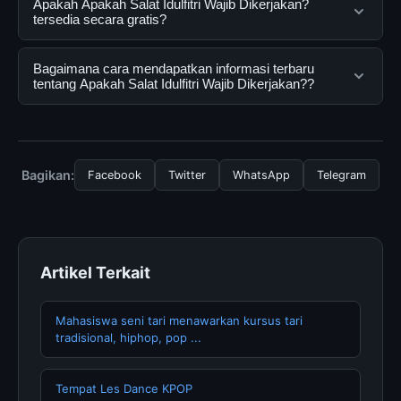
Apakah Apakah Salat Idulfitri Wajib Dikerjakan?
digital yang dirancang untuk membantu pengguna
tersedia secara gratis?
mendapatkan informasi lengkap dan terpercaya. Anda
dapat menggunakannya dengan mengunjungi situs
Ya, Apakah Salat Idulfitri Wajib Dikerjakan? dapat
Bagaimana cara mendapatkan informasi terbaru
resmi dan mengikuti panduan yang tersedia.
diakses secara gratis oleh semua pengguna. Tidak ada
tentang Apakah Salat Idulfitri Wajib Dikerjakan??
biaya tersembunyi atau langganan yang diperlukan
untuk menggunakan layanan dasar yang disediakan.
Untuk mendapatkan informasi terbaru tentang Apakah
Salat Idulfitri Wajib Dikerjakan?, Anda bisa mengunjungi
halaman resmi kami secara berkala. Kami selalu
Bagikan:
Facebook
Twitter
WhatsApp
Telegram
memperbarui konten dengan informasi terkini dan
terpercaya.
Artikel Terkait
Mahasiswa seni tari menawarkan kursus tari
tradisional, hiphop, pop ...
Tempat Les Dance KPOP