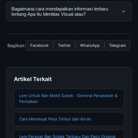
menggunakannya dengan mengunjungi situs resmi dan
Ya, Apa Itu Identitas Visual atau dapat diakses secara
Bagaimana cara mendapatkan informasi terbaru
mengikuti panduan yang tersedia.
gratis oleh semua pengguna. Tidak ada biaya
tentang Apa Itu Identitas Visual atau?
tersembunyi atau langganan yang diperlukan untuk
menggunakan layanan dasar yang disediakan.
Untuk mendapatkan informasi terbaru tentang Apa Itu
Identitas Visual atau, Anda bisa mengunjungi halaman
resmi kami secara berkala. Kami selalu memperbarui
Bagikan:
Facebook
Twitter
WhatsApp
Telegram
konten dengan informasi terkini dan terpercaya.
Artikel Terkait
Lem Untuk Ban Mobil Sobek : General Perawatan &
Perbaikan
Cara Membuat Peta Timbul dari Koran
Lem Perekat Ban Sobek Terbaru Dan Pasti Original