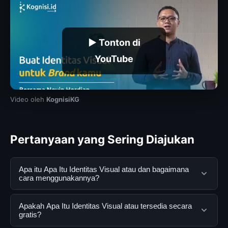
▶ Tonton di
YouTube
Video oleh
KognisiKG
Pertanyaan yang Sering Diajukan
Apa itu Apa Itu Identitas Visual atau dan bagaimana
cara menggunakannya?
Apa Itu Identitas Visual atau adalah layanan digital yang
Apakah Apa Itu Identitas Visual atau tersedia secara
dirancang untuk membantu pengguna mendapatkan
gratis?
informasi lengkap dan terpercaya. Anda dapat