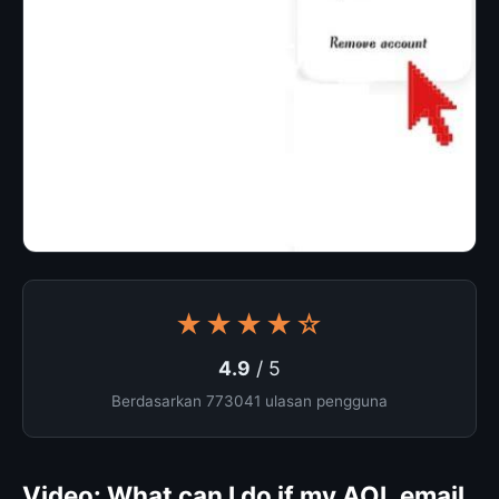
★★★★☆
4.9
/ 5
Berdasarkan 773041 ulasan pengguna
Video: What can I do if my AOL email