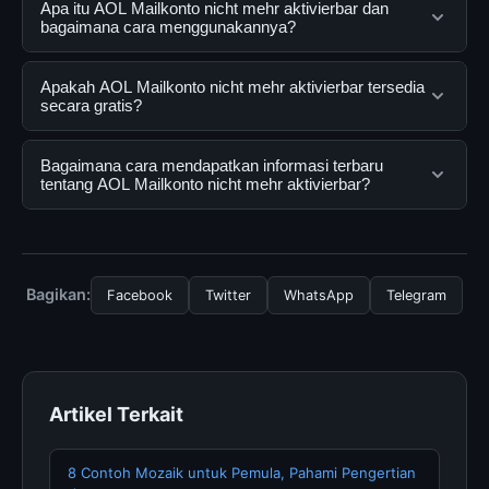
Apa itu AOL Mailkonto nicht mehr aktivierbar dan
bagaimana cara menggunakannya?
AOL Mailkonto nicht mehr aktivierbar adalah layanan
Apakah AOL Mailkonto nicht mehr aktivierbar tersedia
digital yang dirancang untuk membantu pengguna
secara gratis?
mendapatkan informasi lengkap dan terpercaya. Anda
dapat menggunakannya dengan mengunjungi situs
Ya, AOL Mailkonto nicht mehr aktivierbar dapat diakses
Bagaimana cara mendapatkan informasi terbaru
resmi dan mengikuti panduan yang tersedia.
secara gratis oleh semua pengguna. Tidak ada biaya
tentang AOL Mailkonto nicht mehr aktivierbar?
tersembunyi atau langganan yang diperlukan untuk
menggunakan layanan dasar yang disediakan.
Untuk mendapatkan informasi terbaru tentang AOL
Mailkonto nicht mehr aktivierbar, Anda bisa
mengunjungi halaman resmi kami secara berkala. Kami
Bagikan:
Facebook
Twitter
WhatsApp
Telegram
selalu memperbarui konten dengan informasi terkini dan
terpercaya.
Artikel Terkait
8 Contoh Mozaik untuk Pemula, Pahami Pengertian