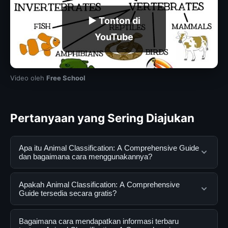
▶ Tonton di
YouTube
Video oleh
Free School
Pertanyaan yang Sering Diajukan
Apa itu Animal Classification: A Comprehensive Guide
dan bagaimana cara menggunakannya?
Animal Classification: A Comprehensive Guide adalah
Apakah Animal Classification: A Comprehensive
layanan digital yang dirancang untuk membantu
Guide tersedia secara gratis?
pengguna mendapatkan informasi lengkap dan
terpercaya. Anda dapat menggunakannya dengan
Ya, Animal Classification: A Comprehensive Guide
Bagaimana cara mendapatkan informasi terbaru