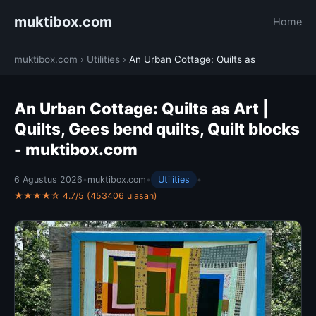
muktibox.com
Home
muktibox.com
›
Utilities
›
An Urban Cottage: Quilts as
An Urban Cottage: Quilts as Art |
Quilts, Gees bend quilts, Quilt blocks
- muktibox.com
6 Agustus 2026
•
muktibox.com
•
Utilities
•
★★★★☆ 4.7/5 (453406 ulasan)