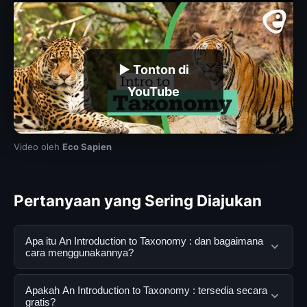
▶ Tonton di
YouTube
Video oleh
Eco Sapien
Pertanyaan yang Sering Diajukan
Apa itu An Introduction to Taxonomy : dan bagaimana
cara menggunakannya?
An Introduction to Taxonomy : adalah layanan digital
Apakah An Introduction to Taxonomy : tersedia secara
yang dirancang untuk membantu pengguna
gratis?