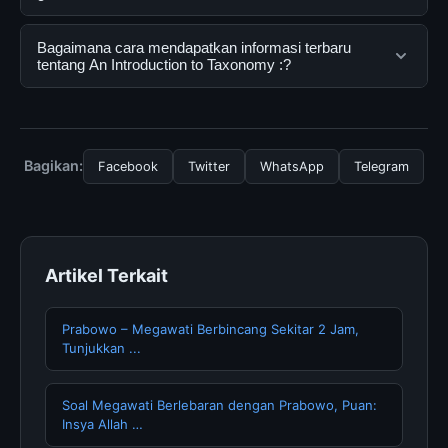
mendapatkan informasi lengkap dan terpercaya. Anda
dapat menggunakannya dengan mengunjungi situs
Ya, An Introduction to Taxonomy : dapat diakses
Bagaimana cara mendapatkan informasi terbaru
resmi dan mengikuti panduan yang tersedia.
secara gratis oleh semua pengguna. Tidak ada biaya
tentang An Introduction to Taxonomy :?
tersembunyi atau langganan yang diperlukan untuk
menggunakan layanan dasar yang disediakan.
Untuk mendapatkan informasi terbaru tentang An
Introduction to Taxonomy :, Anda bisa mengunjungi
halaman resmi kami secara berkala. Kami selalu
Bagikan:
Facebook
Twitter
WhatsApp
Telegram
memperbarui konten dengan informasi terkini dan
terpercaya.
Artikel Terkait
Prabowo – Megawati Berbincang Sekitar 2 Jam,
Tunjukkan ...
Soal Megawati Berlebaran dengan Prabowo, Puan:
Insya Allah …