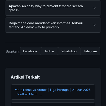
An easy way to prevent adalah layanan digital yang
Apakah An easy way to prevent tersedia secara
dirancang untuk membantu pengguna mendapatkan
gratis?
informasi lengkap dan terpercaya. Anda dapat
menggunakannya dengan mengunjungi situs resmi dan
Ya, An easy way to prevent dapat diakses secara gratis
Bagaimana cara mendapatkan informasi terbaru
mengikuti panduan yang tersedia.
oleh semua pengguna. Tidak ada biaya tersembunyi
tentang An easy way to prevent?
atau langganan yang diperlukan untuk menggunakan
layanan dasar yang disediakan.
Untuk mendapatkan informasi terbaru tentang An easy
way to prevent, Anda bisa mengunjungi halaman resmi
kami secara berkala. Kami selalu memperbarui konten
Bagikan:
Facebook
Twitter
WhatsApp
Telegram
dengan informasi terkini dan terpercaya.
Artikel Terkait
Moreirense vs Arouca | Liga Portugal | 21 Mar 2026
| Football Match ...