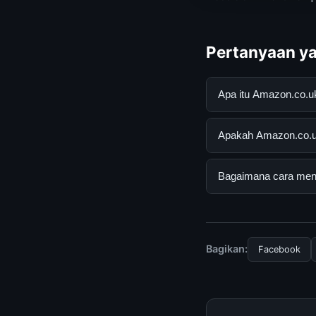
Pertanyaan ya
Apa itu Amazon.co.
Amazon.co.uk: Jazz
Apakah Amazon.co.uk
pengguna mendapatk
mengunjungi situs r
Ya, Amazon.co.uk: 
Bagaimana cara men
ada biaya tersembun
Untuk mendapatkan 
mengunjungi halaman
dan terpercaya.
Bagikan:
Facebook