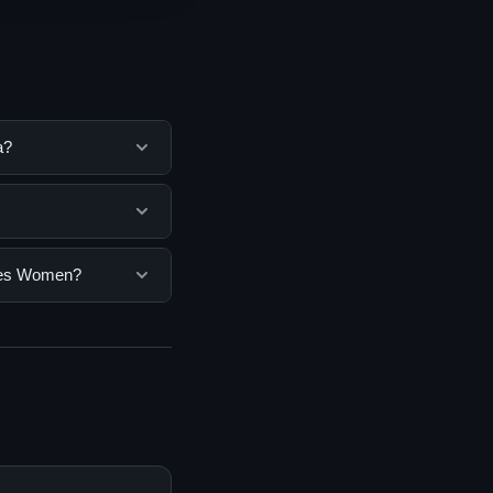
a?
k membantu
ya dengan
 pengguna. Tidak
hoes Women?
ar yang disediakan.
n, Anda bisa
n informasi terkini