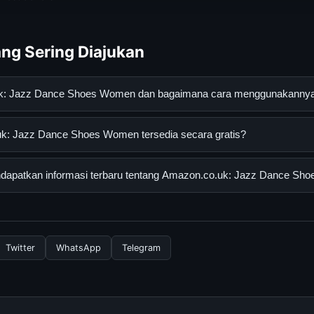
ng Sering Diajukan
uk: Jazz Dance Shoes Women dan bagaimana cara menggunakanny
 Dance Shoes Women adalah layanan digital yang dirancang untu
: Jazz Dance Shoes Women tersedia secara gratis?
an informasi lengkap dan terpercaya. Anda dapat menggunakann
esmi dan mengikuti panduan yang tersedia.
Jazz Dance Shoes Women dapat diakses secara gratis oleh semua
dapatkan informasi terbaru tentang Amazon.co.uk: Jazz Dance S
yi atau langganan yang diperlukan untuk menggunakan layanan das
informasi terbaru tentang Amazon.co.uk: Jazz Dance Shoes Wome
 resmi kami secara berkala. Kami selalu memperbarui konten denga
Twitter
WhatsApp
Telegram