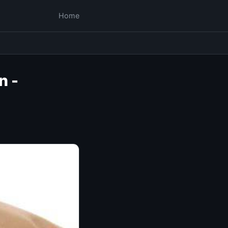
Home
n -