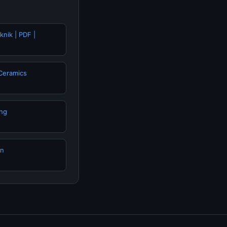
knik | PDF |
 Ceramics
ing
an