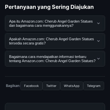
Pertanyaan yang Sering Diajukan
Apa itu Amazon.com: Cherub Angel Garden Statues
dan bagaimana cara menggunakannya?
Amazon.com: Cherub Angel Garden Statues adalah
Apakah Amazon.com: Cherub Angel Garden Statues
layanan digital yang dirancang untuk membantu
tersedia secara gratis?
pengguna mendapatkan informasi lengkap dan
terpercaya. Anda dapat menggunakannya dengan
Ya, Amazon.com: Cherub Angel Garden Statues dapat
Bagaimana cara mendapatkan informasi terbaru
mengunjungi situs resmi dan mengikuti panduan yang
diakses secara gratis oleh semua pengguna. Tidak ada
tentang Amazon.com: Cherub Angel Garden Statues?
tersedia.
biaya tersembunyi atau langganan yang diperlukan
untuk menggunakan layanan dasar yang disediakan.
Untuk mendapatkan informasi terbaru tentang
Amazon.com: Cherub Angel Garden Statues, Anda bisa
mengunjungi halaman resmi kami secara berkala. Kami
Bagikan:
Facebook
Twitter
WhatsApp
Telegram
selalu memperbarui konten dengan informasi terkini dan
terpercaya.