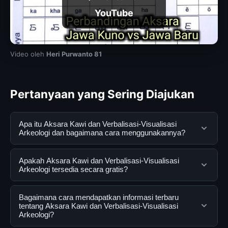
YouTube
Video oleh
Heri Purwanto 81
Pertanyaan yang Sering Diajukan
Apa itu Aksara Kawi dan Verbalisasi-Visualisasi
Arkeologi dan bagaimana cara menggunakannya?
Aksara Kawi dan Verbalisasi-Visualisasi Arkeologi
Apakah Aksara Kawi dan Verbalisasi-Visualisasi
adalah layanan digital yang dirancang untuk membantu
Arkeologi tersedia secara gratis?
pengguna mendapatkan informasi lengkap dan
terpercaya. Anda dapat menggunakannya dengan
Ya, Aksara Kawi dan Verbalisasi-Visualisasi Arkeologi
Bagaimana cara mendapatkan informasi terbaru
mengunjungi situs resmi dan mengikuti panduan yang
dapat diakses secara gratis oleh semua pengguna.
tentang Aksara Kawi dan Verbalisasi-Visualisasi
Arkeologi?
tersedia.
Tidak ada biaya tersembunyi atau langganan yang