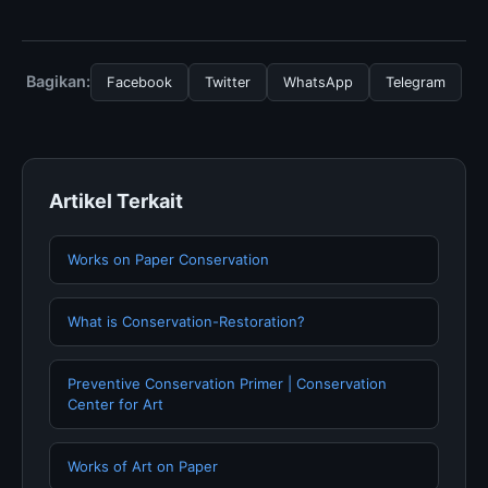
diperlukan untuk menggunakan layanan dasar yang
Untuk mendapatkan informasi terbaru tentang Aksara
disediakan.
Kawi dan Verbalisasi-Visualisasi Arkeologi, Anda bisa
mengunjungi halaman resmi kami secara berkala. Kami
Bagikan:
Facebook
Twitter
WhatsApp
Telegram
selalu memperbarui konten dengan informasi terkini dan
terpercaya.
Artikel Terkait
Works on Paper Conservation
What is Conservation-Restoration?
Preventive Conservation Primer | Conservation
Center for Art
Works of Art on Paper