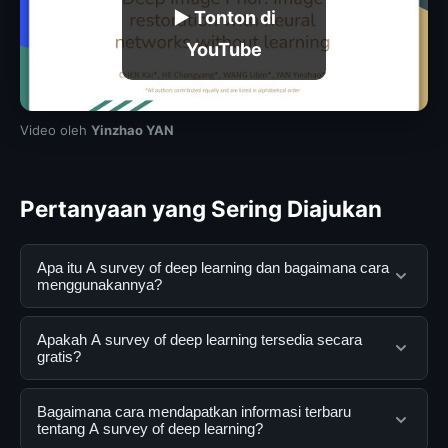
▶ Tonton di
YouTube
Video oleh
Yinzhao YAN
Pertanyaan yang Sering Diajukan
Apa itu A survey of deep learning dan bagaimana cara
menggunakannya?
A survey of deep learning adalah layanan digital yang
Apakah A survey of deep learning tersedia secara
dirancang untuk membantu pengguna mendapatkan
gratis?
informasi lengkap dan terpercaya. Anda dapat
menggunakannya dengan mengunjungi situs resmi dan
Ya, A survey of deep learning dapat diakses secara
Bagaimana cara mendapatkan informasi terbaru
mengikuti panduan yang tersedia.
gratis oleh semua pengguna. Tidak ada biaya
tentang A survey of deep learning?