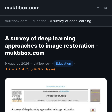
muktibox.com
Home
muktibox.com
›
Education
›
A survey of deep learning
A survey of deep learning
approaches to image restoration -
muktibox.com
9 Agustus 2026
•
muktibox.com
•
Education
•
★★★★☆ 4.7/5 (494677 ulasan)