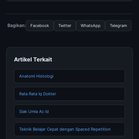
tersembunyi atau langganan yang diperlukan untuk
menggunakan layanan dasar yang disediakan.
Untuk mendapatkan informasi terbaru tentang A survey
of deep learning, Anda bisa mengunjungi halaman resmi
kami secara berkala. Kami selalu memperbarui konten
Bagikan:
Facebook
Twitter
WhatsApp
Telegram
dengan informasi terkini dan terpercaya.
Artikel Terkait
Anatomi Histologi
Rata Rata Iq Dokter
Siak Umla Ac Id
Teknik Belajar Cepat dengan Spaced Repetition