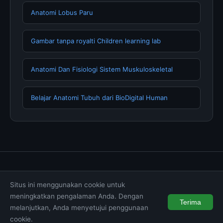
Anatomi Lobus Paru
Gambar tanpa royalti Children learning lab
Anatomi Dan Fisiologi Sistem Muskuloskeletal
Belajar Anatomi Tubuh dari BioDigital Human
Tentang Kami
Hubungi Kami
Kebijakan Privasi
Situs ini menggunakan cookie untuk
Syarat & Ketentuan
Disclaimer
meningkatkan pengalaman Anda. Dengan
Terima
melanjutkan, Anda menyetujui penggunaan
© 2026 muktibox.com. All rights reserved.
cookie.