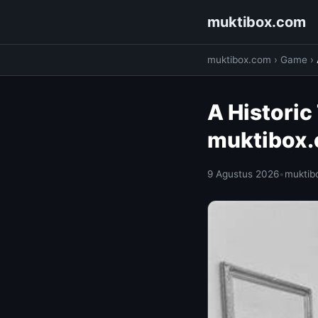
muktibox.com
muktibox.com
›
Game
›
A Historic 
muktibox
9 Agustus 2026
•
muktib