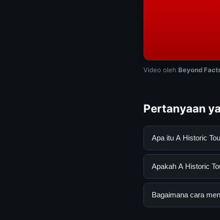
Video oleh
Beyond Fact
Pertanyaan ya
Apa itu A Historic T
A Historic Tour of 
Apakah A Historic Tou
informasi lengkap d
mengikuti panduan y
Ya, A Historic Tour 
Bagaimana cara menda
atau langganan yang
Untuk mendapatkan i