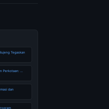
ercaya.
ilujeng Tegaskan
n Perkotaan: …
rmasi dan
Program