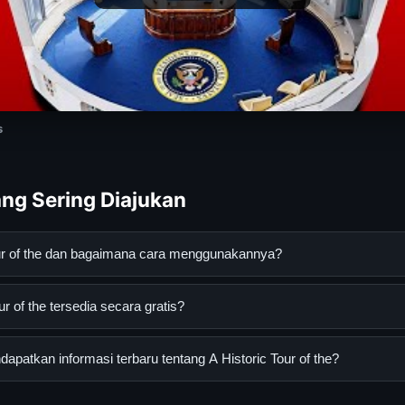
s
ng Sering Diajukan
our of the dan bagaimana cara menggunakannya?
the adalah layanan digital yang dirancang untuk membantu penggu
r of the tersedia secara gratis?
an terpercaya. Anda dapat menggunakannya dengan mengunjungi s
ang tersedia.
of the dapat diakses secara gratis oleh semua pengguna. Tidak ad
patkan informasi terbaru tentang A Historic Tour of the?
 diperlukan untuk menggunakan layanan dasar yang disediakan.
nformasi terbaru tentang A Historic Tour of the, Anda bisa mengu