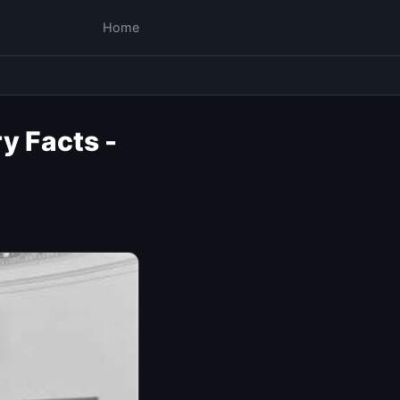
Home
ry Facts -