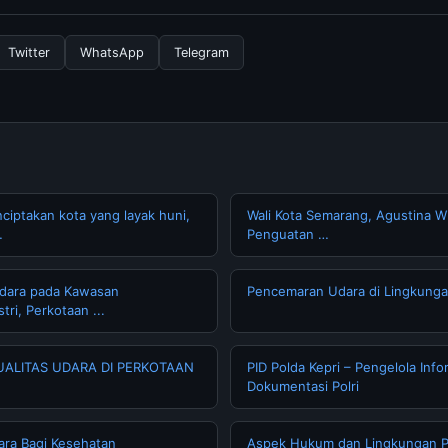
 Kami selalu memperbarui konten dengan informasi terkini dan terp
Twitter
WhatsApp
Telegram
iptakan kota yang layak huni,
Wali Kota Semarang, Agustina W
…
Penguatan …
 Udara pada Kawasan
Pencemaran Udara di Lingkunga
tri, Perkotaan ...
ALITAS UDARA DI PERKOTAAN
PID Polda Kepri – Pengelola Info
Dokumentasi Polri
ara Bagi Kesehatan
Aspek Hukum dan Lingkungan 