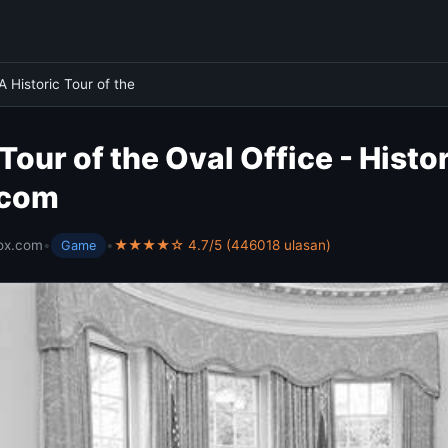
A Historic Tour of the
Tour of the Oval Office - Histo
.com
ox.com
•
•
★★★★☆ 4.7/5 (446018 ulasan)
Game