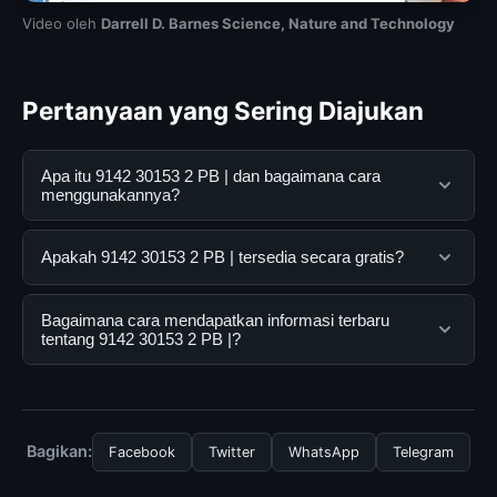
Video oleh
Darrell D. Barnes Science, Nature and Technology
Pertanyaan yang Sering Diajukan
Apa itu 9142 30153 2 PB | dan bagaimana cara
menggunakannya?
9142 30153 2 PB | adalah layanan digital yang
Apakah 9142 30153 2 PB | tersedia secara gratis?
dirancang untuk membantu pengguna mendapatkan
informasi lengkap dan terpercaya. Anda dapat
Ya, 9142 30153 2 PB | dapat diakses secara gratis oleh
Bagaimana cara mendapatkan informasi terbaru
menggunakannya dengan mengunjungi situs resmi dan
semua pengguna. Tidak ada biaya tersembunyi atau
tentang 9142 30153 2 PB |?
mengikuti panduan yang tersedia.
langganan yang diperlukan untuk menggunakan layanan
dasar yang disediakan.
Untuk mendapatkan informasi terbaru tentang 9142
30153 2 PB |, Anda bisa mengunjungi halaman resmi
kami secara berkala. Kami selalu memperbarui konten
Bagikan:
Facebook
Twitter
WhatsApp
Telegram
dengan informasi terkini dan terpercaya.