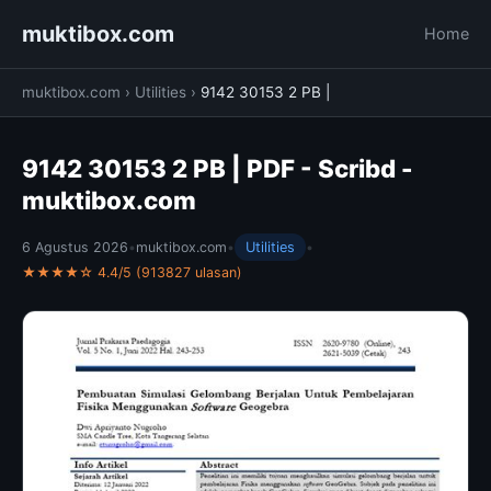
muktibox.com
Home
muktibox.com
›
Utilities
›
9142 30153 2 PB |
9142 30153 2 PB | PDF - Scribd -
muktibox.com
6 Agustus 2026
•
muktibox.com
•
Utilities
•
★★★★☆ 4.4/5 (913827 ulasan)