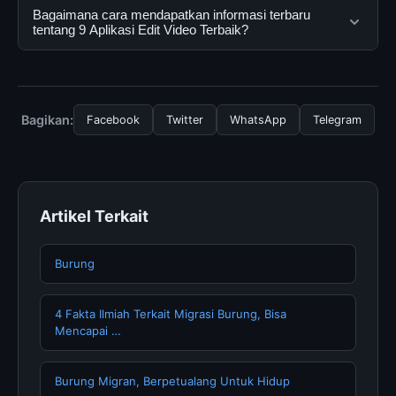
dapat menggunakannya dengan mengunjungi situs
Ya, 9 Aplikasi Edit Video Terbaik dapat diakses secara
Bagaimana cara mendapatkan informasi terbaru
resmi dan mengikuti panduan yang tersedia.
gratis oleh semua pengguna. Tidak ada biaya
tentang 9 Aplikasi Edit Video Terbaik?
tersembunyi atau langganan yang diperlukan untuk
menggunakan layanan dasar yang disediakan.
Untuk mendapatkan informasi terbaru tentang 9
Aplikasi Edit Video Terbaik, Anda bisa mengunjungi
halaman resmi kami secara berkala. Kami selalu
Bagikan:
Facebook
Twitter
WhatsApp
Telegram
memperbarui konten dengan informasi terkini dan
terpercaya.
Artikel Terkait
Burung
4 Fakta Ilmiah Terkait Migrasi Burung, Bisa
Mencapai …
Burung Migran, Berpetualang Untuk Hidup