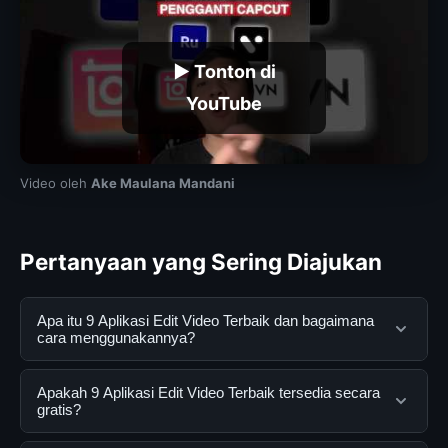
▶ Tonton di
YouTube
Video oleh
Ake Maulana Mandani
Pertanyaan yang Sering Diajukan
Apa itu 9 Aplikasi Edit Video Terbaik dan bagaimana
cara menggunakannya?
9 Aplikasi Edit Video Terbaik adalah layanan digital
Apakah 9 Aplikasi Edit Video Terbaik tersedia secara
yang dirancang untuk membantu pengguna
gratis?
mendapatkan informasi lengkap dan terpercaya. Anda