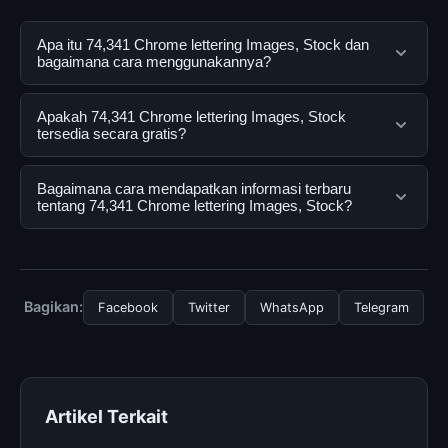
Apa itu 74,341 Chrome lettering Images, Stock dan
bagaimana cara menggunakannya?
74,341 Chrome lettering Images, Stock adalah layanan
Apakah 74,341 Chrome lettering Images, Stock
digital yang dirancang untuk membantu pengguna
tersedia secara gratis?
mendapatkan informasi lengkap dan terpercaya. Anda
dapat menggunakannya dengan mengunjungi situs
Ya, 74,341 Chrome lettering Images, Stock dapat
Bagaimana cara mendapatkan informasi terbaru
resmi dan mengikuti panduan yang tersedia.
diakses secara gratis oleh semua pengguna. Tidak ada
tentang 74,341 Chrome lettering Images, Stock?
biaya tersembunyi atau langganan yang diperlukan
untuk menggunakan layanan dasar yang disediakan.
Untuk mendapatkan informasi terbaru tentang 74,341
Chrome lettering Images, Stock, Anda bisa
mengunjungi halaman resmi kami secara berkala. Kami
Bagikan:
Facebook
Twitter
WhatsApp
Telegram
selalu memperbarui konten dengan informasi terkini dan
terpercaya.
Artikel Terkait