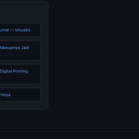
urnal — kinueko
 Makeupnya Jadi
igital Printing
tinya