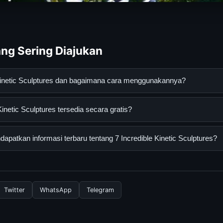
ng Sering Diajukan
 Kinetic Sculptures dan bagaimana cara menggunakannya?
 Sculptures adalah layanan digital yang dirancang untuk membantu
inetic Sculptures tersedia secara gratis?
asi lengkap dan terpercaya. Anda dapat menggunakannya dengan 
 panduan yang tersedia.
etic Sculptures dapat diakses secara gratis oleh semua pengguna. T
patkan informasi terbaru tentang 7 Incredible Kinetic Sculptures?
ngganan yang diperlukan untuk menggunakan layanan dasar yang d
formasi terbaru tentang 7 Incredible Kinetic Sculptures, Anda bi
secara berkala. Kami selalu memperbarui konten dengan informasi t
Twitter
WhatsApp
Telegram