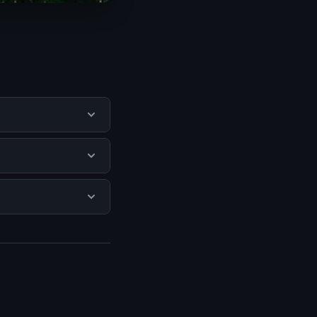
 pengguna
mengunjungi situs
idak ada biaya
isediakan.
sa mengunjungi
erkini dan