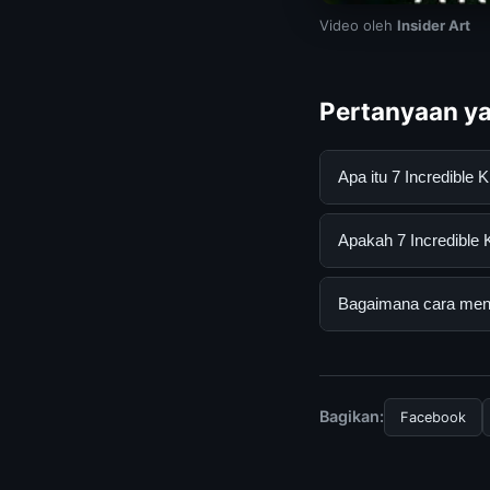
Video oleh
Insider Art
Pertanyaan ya
Apa itu 7 Incredible
7 Incredible Kinetic
Apakah 7 Incredible K
mendapatkan inform
resmi dan mengikuti
Ya, 7 Incredible Kin
Bagaimana cara menda
tersembunyi atau la
Untuk mendapatkan in
halaman resmi kami 
terpercaya.
Bagikan:
Facebook