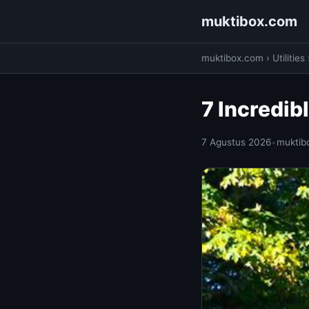
muktibox.com
muktibox.com
›
Utilities
7 Incredib
7 Agustus 2026
•
muktib