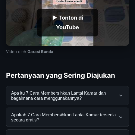
▶ Tonton di
YouTube
Video oleh
Garasi Bunda
Pertanyaan yang Sering Diajukan
Apa itu 7 Cara Membersihkan Lantai Kamar dan
bagaimana cara menggunakannya?
7 Cara Membersihkan Lantai Kamar adalah layanan
Apakah 7 Cara Membersihkan Lantai Kamar tersedia
digital yang dirancang untuk membantu pengguna
secara gratis?
mendapatkan informasi lengkap dan terpercaya. Anda
dapat menggunakannya dengan mengunjungi situs
Ya, 7 Cara Membersihkan Lantai Kamar dapat diakses