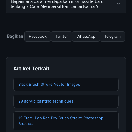
Bagaimana cara mendapatkan informasi terbaru
resmi dan mengikuti panduan yang tersedia.
secara gratis oleh semua pengguna. Tidak ada biaya
tentang 7 Cara Membersihkan Lantai Kamar?
tersembunyi atau langganan yang diperlukan untuk
menggunakan layanan dasar yang disediakan.
Untuk mendapatkan informasi terbaru tentang 7 Cara
Membersihkan Lantai Kamar, Anda bisa mengunjungi
halaman resmi kami secara berkala. Kami selalu
Bagikan:
Facebook
Twitter
WhatsApp
Telegram
memperbarui konten dengan informasi terkini dan
terpercaya.
Artikel Terkait
Black Brush Stroke Vector Images
29 acrylic painting techniques
12 Free High Res Dry Brush Stroke Photoshop
Brushes