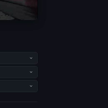
guna mendapatkan
itus resmi dan
da biaya
isediakan.
gunjungi halaman
n terpercaya.