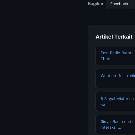
Bagikan:
Facebook
Artikel Terkait
Fast Radio Bursts 
Their …
What are fast radi
5 Sinyal Misteriu
ke …
Sinyal Radio dari 
Interaksi …