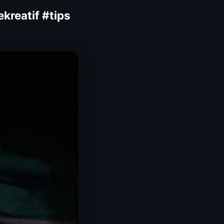
kreatif #tips