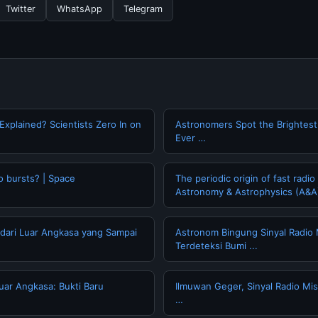
Twitter
WhatsApp
Telegram
Explained? Scientists Zero In on
Astronomers Spot the Brightest
Ever …
o bursts? | Space
The periodic origin of fast radio
Astronomy & Astrophysics (A&A
s dari Luar Angkasa yang Sampai
Astronom Bingung Sinyal Radio 
Terdeteksi Bumi ...
Luar Angkasa: Bukti Baru
Ilmuwan Geger, Sinyal Radio Mis
…