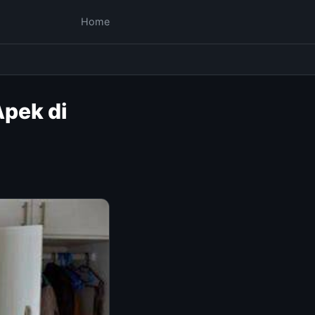
Home
Apek di