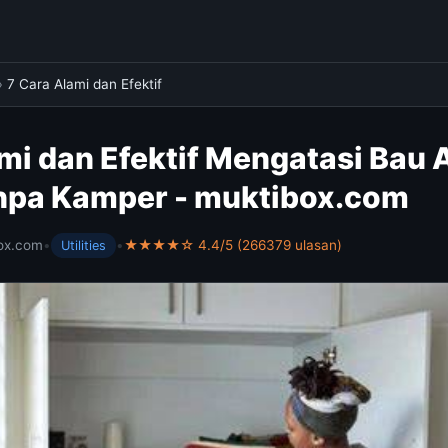
›
7 Cara Alami dan Efektif
mi dan Efektif Mengatasi Bau 
npa Kamper - muktibox.com
ox.com
•
•
★★★★☆ 4.4/5 (266379 ulasan)
Utilities