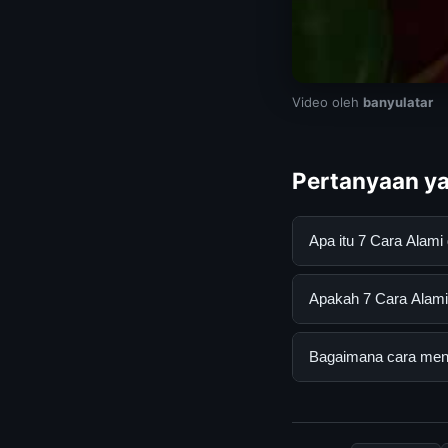
Video oleh
banyulatar
Pertanyaan ya
Apa itu 7 Cara Alam
7 Cara Alami dan Ef
Apakah 7 Cara Alami 
informasi lengkap d
mengikuti panduan y
Ya, 7 Cara Alami dan
Bagaimana cara menda
tersembunyi atau la
Untuk mendapatkan i
resmi kami secara be