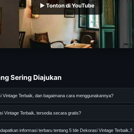
▶ Tonton di YouTube
ng Sering Diajukan
asi Vintage Terbaik, dan bagaimana cara menggunakannya?
age Terbaik, adalah layanan digital yang dirancang untuk membant
 Vintage Terbaik, tersedia secara gratis?
asi lengkap dan terpercaya. Anda dapat menggunakannya dengan 
 panduan yang tersedia.
intage Terbaik, dapat diakses secara gratis oleh semua pengguna.
patkan informasi terbaru tentang 5 Ide Dekorasi Vintage Terbaik,?