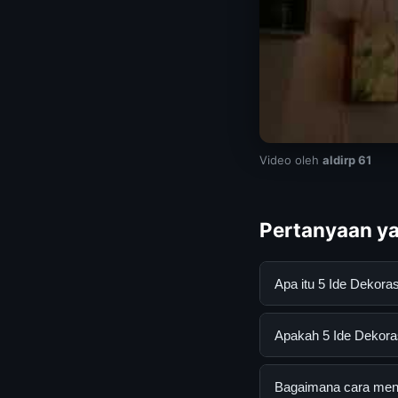
Video oleh
aldirp 61
Pertanyaan ya
Apa itu 5 Ide Dekor
5 Ide Dekorasi Vint
Apakah 5 Ide Dekorasi
mendapatkan inform
resmi dan mengikuti
Ya, 5 Ide Dekorasi V
Bagaimana cara menda