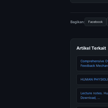
tersembunyi atau la
Untuk mendapatkan i
halaman resmi kami 
terpercaya.
Bagikan:
Facebook
Artikel Terkait
Comprehensive Ov
Feedback Mechani
HUMAN PHYSIOLO
Lecture notes. Hu
Download, …