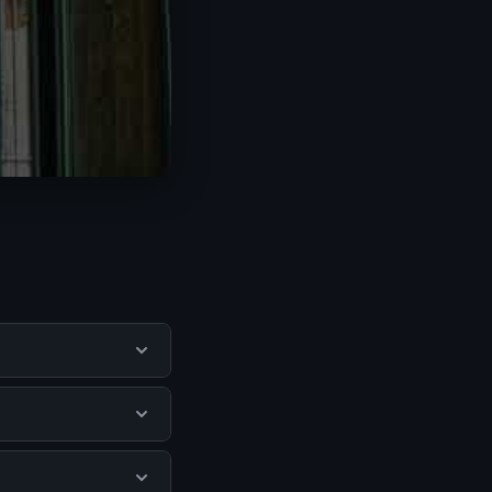
u pengguna
mengunjungi situs
 Tidak ada biaya