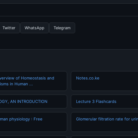
ngganan yang diperlukan untuk menggunakan layanan dasar yang d
nformasi terbaru tentang 5 Ide Dekorasi Vintage Terbaik,, Anda b
secara berkala. Kami selalu memperbarui konten dengan informasi t
Twitter
WhatsApp
Telegram
erview of Homeostasis and
Notes.co.ke
sms in Human ...
GY, AN INTRODUCTION
Lecture 3 Flashcards
man physiology : Free
Glomerular filtration rate for ur