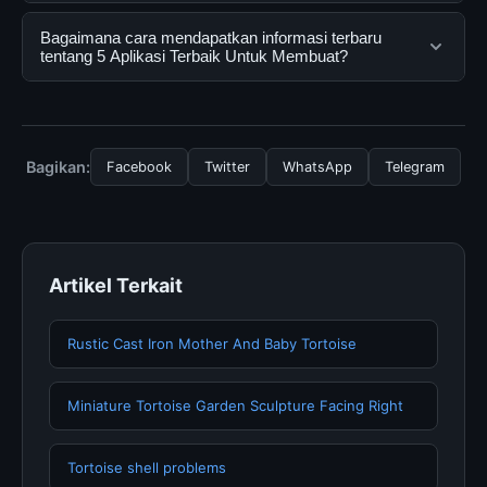
mendapatkan informasi lengkap dan terpercaya. Anda
dapat menggunakannya dengan mengunjungi situs
Ya, 5 Aplikasi Terbaik Untuk Membuat dapat diakses
Bagaimana cara mendapatkan informasi terbaru
resmi dan mengikuti panduan yang tersedia.
secara gratis oleh semua pengguna. Tidak ada biaya
tentang 5 Aplikasi Terbaik Untuk Membuat?
tersembunyi atau langganan yang diperlukan untuk
menggunakan layanan dasar yang disediakan.
Untuk mendapatkan informasi terbaru tentang 5
Aplikasi Terbaik Untuk Membuat, Anda bisa
mengunjungi halaman resmi kami secara berkala. Kami
Bagikan:
Facebook
Twitter
WhatsApp
Telegram
selalu memperbarui konten dengan informasi terkini dan
terpercaya.
Artikel Terkait
Rustic Cast Iron Mother And Baby Tortoise
Miniature Tortoise Garden Sculpture Facing Right
Tortoise shell problems