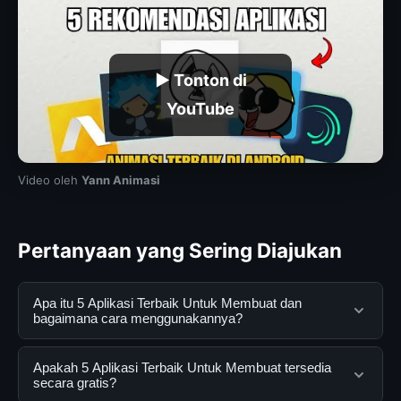
▶ Tonton di
YouTube
Video oleh
Yann Animasi
Pertanyaan yang Sering Diajukan
Apa itu 5 Aplikasi Terbaik Untuk Membuat dan
bagaimana cara menggunakannya?
5 Aplikasi Terbaik Untuk Membuat adalah layanan
Apakah 5 Aplikasi Terbaik Untuk Membuat tersedia
digital yang dirancang untuk membantu pengguna
secara gratis?