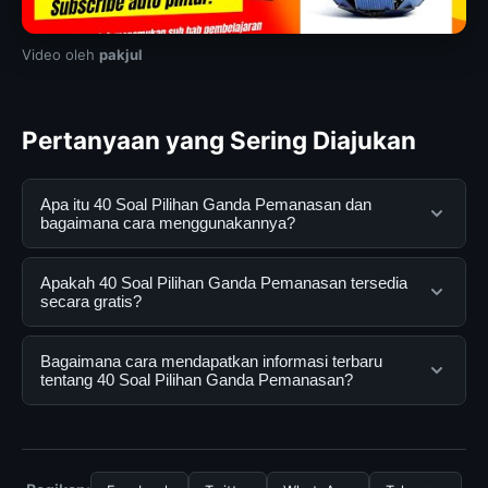
Video oleh
pakjul
Pertanyaan yang Sering Diajukan
Apa itu 40 Soal Pilihan Ganda Pemanasan dan
bagaimana cara menggunakannya?
40 Soal Pilihan Ganda Pemanasan adalah layanan
Apakah 40 Soal Pilihan Ganda Pemanasan tersedia
digital yang dirancang untuk membantu pengguna
secara gratis?
mendapatkan informasi lengkap dan terpercaya. Anda
dapat menggunakannya dengan mengunjungi situs
Ya, 40 Soal Pilihan Ganda Pemanasan dapat diakses
Bagaimana cara mendapatkan informasi terbaru
resmi dan mengikuti panduan yang tersedia.
secara gratis oleh semua pengguna. Tidak ada biaya
tentang 40 Soal Pilihan Ganda Pemanasan?
tersembunyi atau langganan yang diperlukan untuk
menggunakan layanan dasar yang disediakan.
Untuk mendapatkan informasi terbaru tentang 40 Soal
Pilihan Ganda Pemanasan, Anda bisa mengunjungi
halaman resmi kami secara berkala. Kami selalu