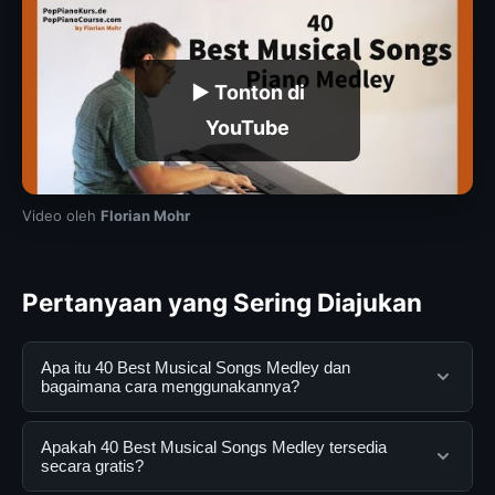
▶ Tonton di
YouTube
Video oleh
Florian Mohr
Pertanyaan yang Sering Diajukan
Apa itu 40 Best Musical Songs Medley dan
bagaimana cara menggunakannya?
40 Best Musical Songs Medley adalah layanan digital
Apakah 40 Best Musical Songs Medley tersedia
yang dirancang untuk membantu pengguna
secara gratis?
mendapatkan informasi lengkap dan terpercaya. Anda