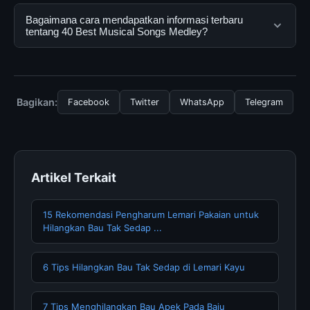
dapat menggunakannya dengan mengunjungi situs
Ya, 40 Best Musical Songs Medley dapat diakses
Bagaimana cara mendapatkan informasi terbaru
resmi dan mengikuti panduan yang tersedia.
secara gratis oleh semua pengguna. Tidak ada biaya
tentang 40 Best Musical Songs Medley?
tersembunyi atau langganan yang diperlukan untuk
menggunakan layanan dasar yang disediakan.
Untuk mendapatkan informasi terbaru tentang 40 Best
Musical Songs Medley, Anda bisa mengunjungi
halaman resmi kami secara berkala. Kami selalu
Bagikan:
Facebook
Twitter
WhatsApp
Telegram
memperbarui konten dengan informasi terkini dan
terpercaya.
Artikel Terkait
15 Rekomendasi Pengharum Lemari Pakaian untuk
Hilangkan Bau Tak Sedap ...
6 Tips Hilangkan Bau Tak Sedap di Lemari Kayu
7 Tips Menghilangkan Bau Apek Pada Baju