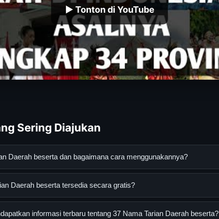
▶ Tonton di YouTube
ng Sering Diajukan
ian Daerah beserta dan bagaimana cara menggunakannya?
ah beserta adalah layanan digital yang dirancang untuk membant
n Daerah beserta tersedia secara gratis?
asi lengkap dan terpercaya. Anda dapat menggunakannya dengan 
 panduan yang tersedia.
Daerah beserta dapat diakses secara gratis oleh semua pengguna.
apatkan informasi terbaru tentang 37 Nama Tarian Daerah beserta?