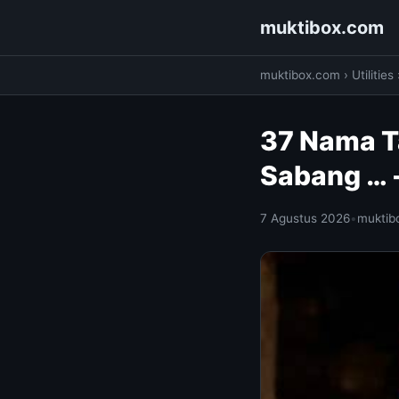
muktibox.com
muktibox.com
›
Utilities
37 Nama T
Sabang … 
7 Agustus 2026
•
muktib