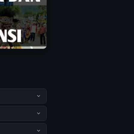
u pengguna
mengunjungi situs
 Tidak ada biaya