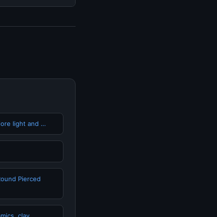
isediakan.
isa mengunjungi
erkini dan
lore light and …
Round Pierced
mics, clay