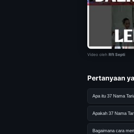
Video oleh
Rft Septi
Pertanyaan ya
Apa itu 37 Nama Tar
37 Nama Tarian Daer
Apakah 37 Nama Taria
mendapatkan inform
resmi dan mengikuti
Ya, 37 Nama Tarian 
Bagaimana cara mend