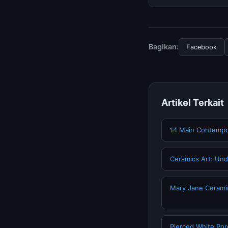
tersembunyi atau la
Untuk mendapatkan i
halaman resmi kami 
terpercaya.
Bagikan:
Facebook
Artikel Terkait
14 Main Contempor
Ceramics Art: Und
Mary Jane Cerami
Pierced White Por