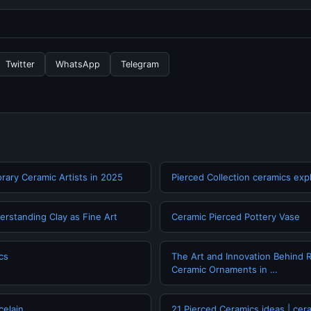
ngganan yang diperlukan untuk menggunakan layanan dasar yang d
nformasi terbaru tentang 37 Nama Tarian Daerah beserta, Anda b
secara berkala. Kami selalu memperbarui konten dengan informasi t
Twitter
WhatsApp
Telegram
ary Ceramic Artists in 2025
Pierced Collection ceramics exp
erstanding Clay as Fine Art
Ceramic Pierced Pottery Vase
cs
The Art and Innovation Behind 
Ceramic Ornaments in …
celain
21 Pierced Ceramics ideas | cera