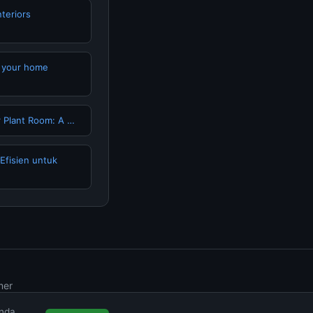
nteriors
o your home
 Plant Room: A …
 Efisien untuk
mer
Anda