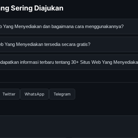
ng Sering Diajukan
Web Yang Menyediakan dan bagaimana cara menggunakannya?
Menyediakan adalah layanan digital yang dirancang untuk memba
b Yang Menyediakan tersedia secara gratis?
asi lengkap dan terpercaya. Anda dapat menggunakannya dengan 
 panduan yang tersedia.
ang Menyediakan dapat diakses secara gratis oleh semua penggun
apatkan informasi terbaru tentang 30+ Situs Web Yang Menyediak
ngganan yang diperlukan untuk menggunakan layanan dasar yang d
nformasi terbaru tentang 30+ Situs Web Yang Menyediakan, Anda
secara berkala. Kami selalu memperbarui konten dengan informasi t
Twitter
WhatsApp
Telegram