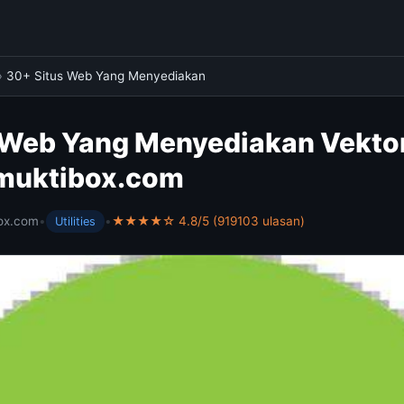
›
30+ Situs Web Yang Menyediakan
 Web Yang Menyediakan Vektor
 muktibox.com
ox.com
•
•
★★★★☆ 4.8/5 (919103 ulasan)
Utilities