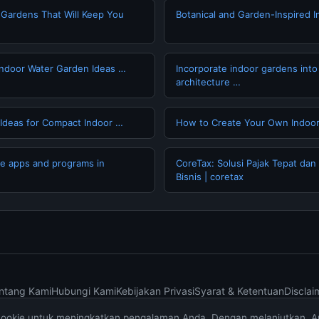
r Gardens That Will Keep You
Botanical and Garden-Inspired I
 Indoor Water Garden Ideas …
Incorporate indoor gardens int
architecture …
Ideas for Compact Indoor …
How to Create Your Own Indoor
ve apps and programs in
CoreTax: Solusi Pajak Tepat dan
Bisnis | coretax
ntang Kami
Hubungi Kami
Kebijakan Privasi
Syarat & Ketentuan
Disclai
cookie untuk meningkatkan pengalaman Anda. Dengan melanjutkan, 
© 2026 muktibox.com. All rights reserved.