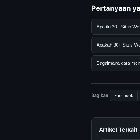
Pertanyaan ya
Apa itu 30+ Situs 
30+ Situs Web Yang 
Apakah 30+ Situs We
mendapatkan inform
resmi dan mengikuti
Ya, 30+ Situs Web Y
Bagaimana cara mend
tersembunyi atau la
Untuk mendapatkan i
halaman resmi kami 
terpercaya.
Bagikan:
Facebook
Artikel Terkait