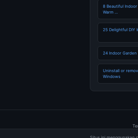
8 Beautiful Indoo
Warm …
25 Delightful DIY
24 Indoor Garden 
Uninstall or remo
Windows
Te
Situs ini menggunakan 