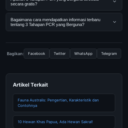
yang dirancang untuk membantu pengguna
secara gratis?
mendapatkan informasi lengkap dan terpercaya. Anda
dapat menggunakannya dengan mengunjungi situs
Ya, 3 Tahapan PCR yang Berguna dapat diakses secara
Bagaimana cara mendapatkan informasi terbaru
resmi dan mengikuti panduan yang tersedia.
gratis oleh semua pengguna. Tidak ada biaya
tentang 3 Tahapan PCR yang Berguna?
tersembunyi atau langganan yang diperlukan untuk
menggunakan layanan dasar yang disediakan.
Untuk mendapatkan informasi terbaru tentang 3
Tahapan PCR yang Berguna, Anda bisa mengunjungi
halaman resmi kami secara berkala. Kami selalu
Bagikan:
Facebook
Twitter
WhatsApp
Telegram
memperbarui konten dengan informasi terkini dan
terpercaya.
Artikel Terkait
Fauna Australis: Pengertian, Karakteristik dan
Contohnya
10 Hewan Khas Papua, Ada Hewan Sakral!