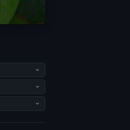
u pengguna
mengunjungi situs
 Tidak ada biaya
isediakan.
isa mengunjungi
erkini dan