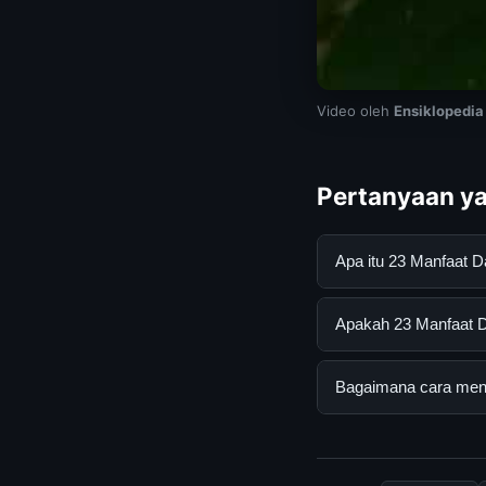
Video oleh
Ensiklopedia
Pertanyaan ya
Apa itu 23 Manfaat 
23 Manfaat Daun Pat
Apakah 23 Manfaat Da
mendapatkan inform
resmi dan mengikuti
Ya, 23 Manfaat Daun
Bagaimana cara mend
tersembunyi atau la
Untuk mendapatkan i
halaman resmi kami 