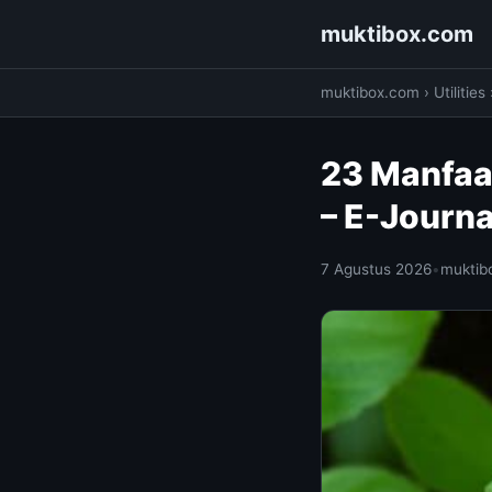
muktibox.com
muktibox.com
›
Utilities
23 Manfaat
– E-Journ
7 Agustus 2026
•
muktib