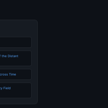
 the Distant
Across Time
y Field