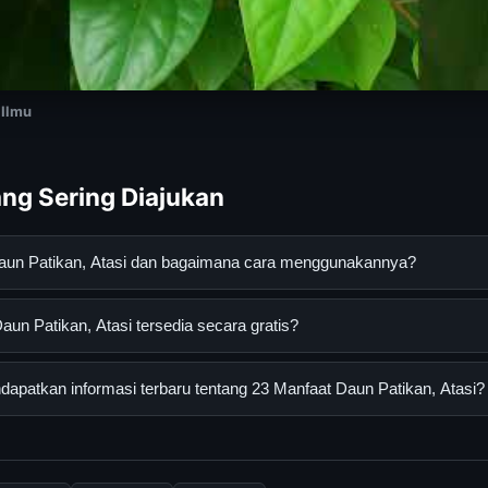
 Ilmu
ng Sering Diajukan
Daun Patikan, Atasi dan bagaimana cara menggunakannya?
ikan, Atasi adalah layanan digital yang dirancang untuk membant
un Patikan, Atasi tersedia secara gratis?
asi lengkap dan terpercaya. Anda dapat menggunakannya dengan 
 panduan yang tersedia.
 Patikan, Atasi dapat diakses secara gratis oleh semua pengguna.
apatkan informasi terbaru tentang 23 Manfaat Daun Patikan, Atasi?
ngganan yang diperlukan untuk menggunakan layanan dasar yang d
nformasi terbaru tentang 23 Manfaat Daun Patikan, Atasi, Anda b
secara berkala. Kami selalu memperbarui konten dengan informasi t