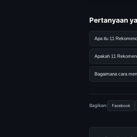
Pertanyaan ya
Apa itu 11 Rekomen
11 Rekomendasi Brus
Apakah 11 Rekomenda
mendapatkan inform
resmi dan mengikuti
Ya, 11 Rekomendasi 
Bagaimana cara mend
tersembunyi atau la
Untuk mendapatkan i
halaman resmi kami 
terpercaya.
Bagikan:
Facebook