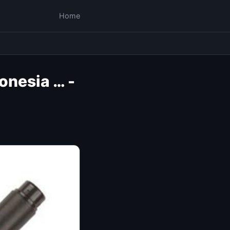
Home
onesia … -