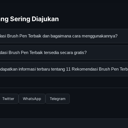
ng Sering Diajukan
dasi Brush Pen Terbaik dan bagaimana cara menggunakannya?
h Pen Terbaik adalah layanan digital yang dirancang untuk memb
si Brush Pen Terbaik tersedia secara gratis?
asi lengkap dan terpercaya. Anda dapat menggunakannya dengan 
 panduan yang tersedia.
Brush Pen Terbaik dapat diakses secara gratis oleh semua penggu
apatkan informasi terbaru tentang 11 Rekomendasi Brush Pen Terb
ngganan yang diperlukan untuk menggunakan layanan dasar yang d
nformasi terbaru tentang 11 Rekomendasi Brush Pen Terbaik, And
secara berkala. Kami selalu memperbarui konten dengan informasi t
Twitter
WhatsApp
Telegram