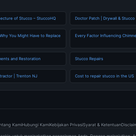
tecture of Stucco – StuccoHQ
Doctor Patch | Drywall & Stucco
 Why You Might Have to Replace
Every Factor Influencing Chimn
ments and Restoration
Stucco Repairs
tractor | Trenton NJ
Cost to repair stucco in the US
ntang Kami
Hubungi Kami
Kebijakan Privasi
Syarat & Ketentuan
Disclai