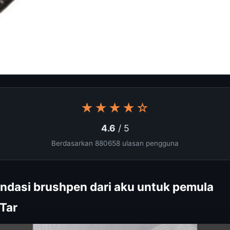
★★★★☆
4.6
/ 5
Berdasarkan 880658 ulasan pengguna
ndasi brushpen dari aku untuk pemula
hTar