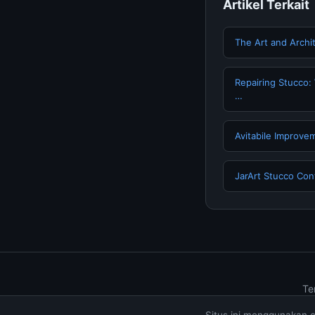
Artikel Terkait
The Art and Archi
Repairing Stucco:
…
Avitabile Improve
JarArt Stucco Con
Te