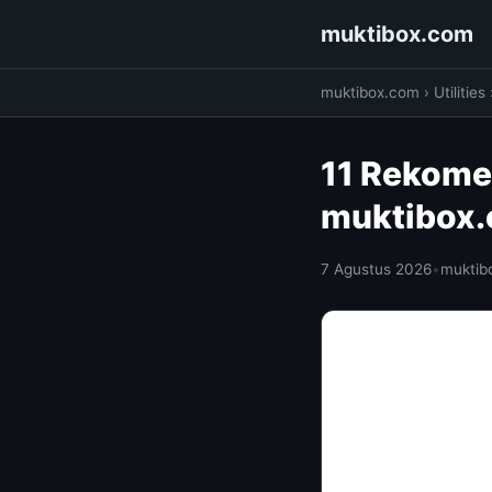
muktibox.com
muktibox.com
›
Utilities
11 Rekomen
muktibox
7 Agustus 2026
•
muktib