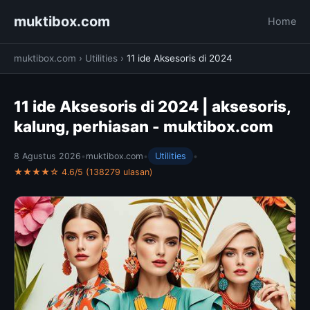
muktibox.com
Home
muktibox.com
›
Utilities
›
11 ide Aksesoris di 2024
11 ide Aksesoris di 2024 | aksesoris,
kalung, perhiasan - muktibox.com
8 Agustus 2026
•
muktibox.com
•
Utilities
•
★★★★☆ 4.6/5 (138279 ulasan)