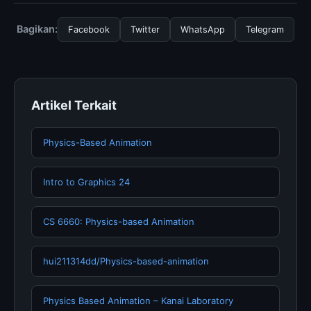
Membuat Banner yang, Anda bisa mengunjungi
halaman resmi kami secara berkala. Kami selalu
Bagikan:
Facebook
Twitter
WhatsApp
Telegram
memperbarui konten dengan informasi terkini dan
terpercaya.
Artikel Terkait
Physics-Based Animation
Intro to Graphics 24
CS 6660: Physics-based Animation
hui211314dd/Physics-based-animation
Physics Based Animation – Kanai Laboratory