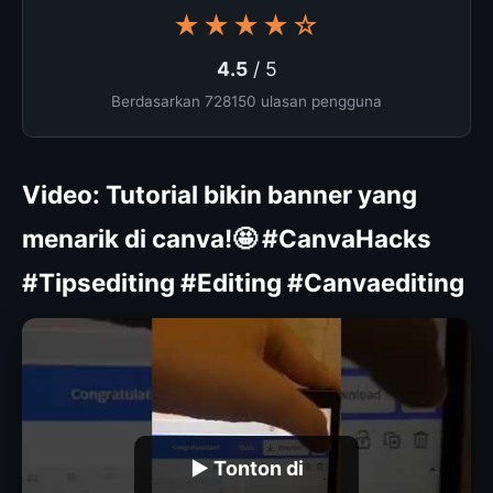
★★★★☆
4.5
/ 5
Berdasarkan 728150 ulasan pengguna
Video: Tutorial bikin banner yang
menarik di canva!🤩 #CanvaHacks
#Tipsediting #Editing #Canvaediting
▶ Tonton di